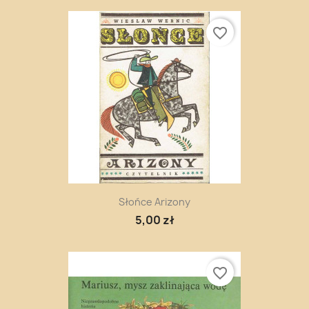
favorite_border
Słońce Arizony
5,00 zł
favorite_border