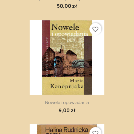
50,00 zł
favorite_border
Nowele i opowiadania
9,00 zł
favorite_border