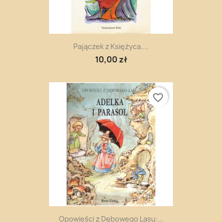
Pajączek z Księżyca....
10,00 zł
favorite_border
Opowieści z Dębowego Lasu:...