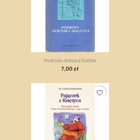
Podróże doktora Dolittle
7,00 zł
favorite_border