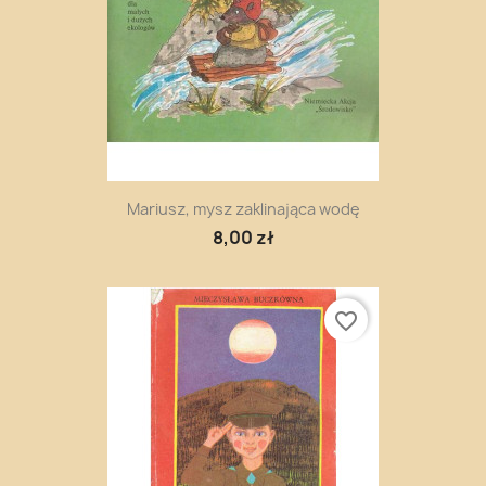
Mariusz, mysz zaklinająca wodę
8,00 zł
favorite_border