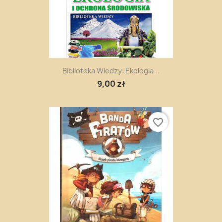
Biblioteka Wiedzy: Ekologia...
9,00 zł
favorite_border