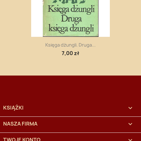
Księga dżungli. Druga...
7,00 zł
KSIĄŻKI

NASZA FIRMA

TWOJE KONTO
