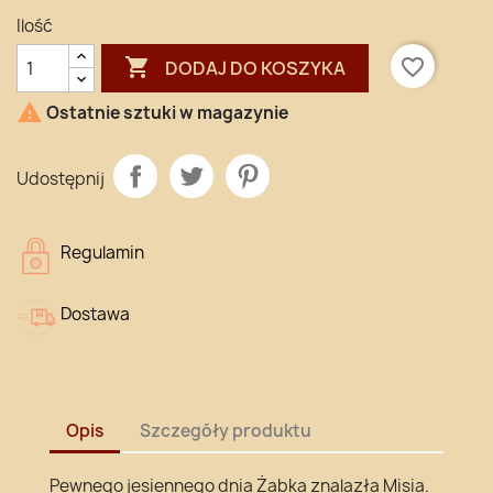
Ilość

favorite_border
DODAJ DO KOSZYKA

Ostatnie sztuki w magazynie
Udostępnij
Regulamin
Dostawa
Opis
Szczegóły produktu
Pewnego jesiennego dnia Żabka znalazła Misia.