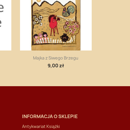
Szybki podgląd

Majka z Siwego Brzegu
9,00 zł
INFORMACJA O SKLEPIE
Antykwariat Książki