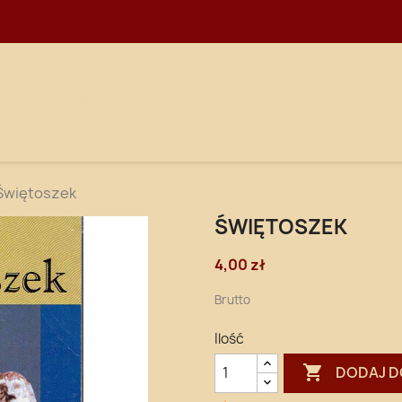
WNA
DOSTAWA
Świętoszek
ŚWIĘTOSZEK
4,00 zł
Brutto
Ilość

DODAJ D