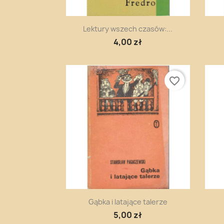
Szybki podgląd

Lektury wszech czasów:...
4,00 zł
favorite_border
Szybki podgląd

Gąbka i latające talerze
5,00 zł