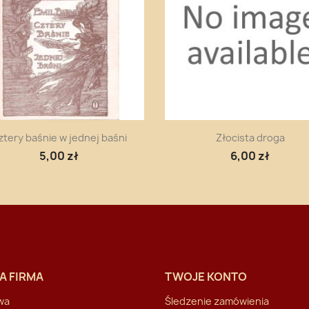
Szybki podgląd
Szybki podgląd


ztery baśnie w jednej baśni
Złocista droga
5,00 zł
6,00 zł
A FIRMA
TWOJE KONTO
wa
Śledzenie zamówienia