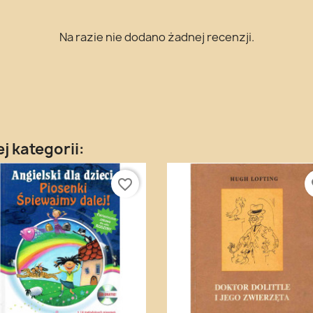
Na razie nie dodano żadnej recenzji.
j kategorii:
favorite_border
fa