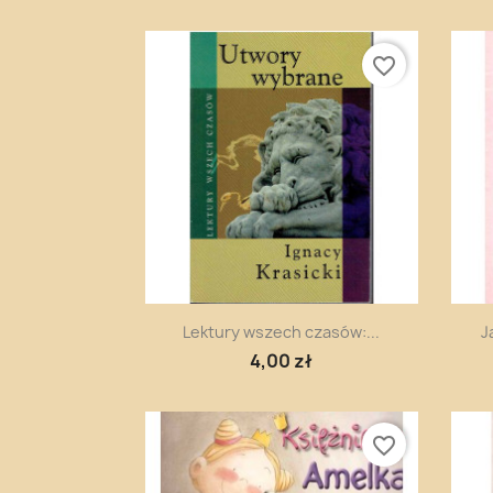
favorite_border
Szybki podgląd

Lektury wszech czasów:...
J
4,00 zł
favorite_border