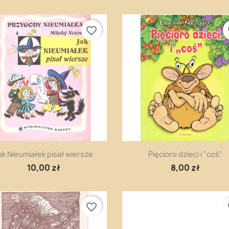
favorite_border
fa
Szybki podgląd
Szybki podgląd


ak Nieumiałek pisał wiersze
Pięcioro dzieci i "coś"
10,00 zł
8,00 zł
favorite_border
fa