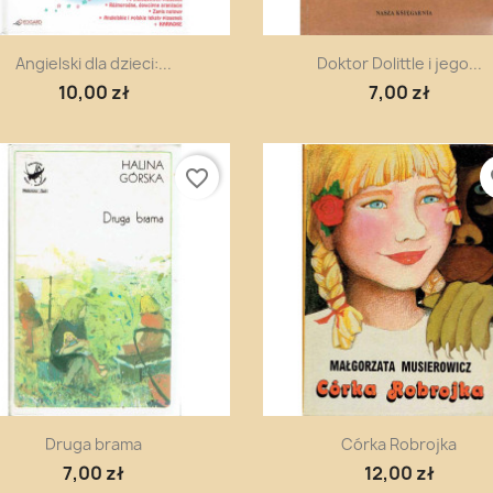
Szybki podgląd
Szybki podgląd


Angielski dla dzieci:...
Doktor Dolittle i jego...
10,00 zł
7,00 zł
favorite_border
fa
Szybki podgląd
Szybki podgląd


Druga brama
Córka Robrojka
7,00 zł
12,00 zł