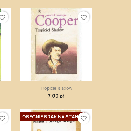
vorite_border
favorite_border
Szybki podgląd

Tropiciel śladów
7,00 zł
OBECNIE BRAK NA STANIE
vorite_border
favorite_border