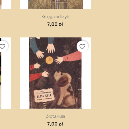
Szybki podgląd

Księga odkryć
7,00 zł
vorite_border
favorite_border
Szybki podgląd

Złota kula
7,00 zł