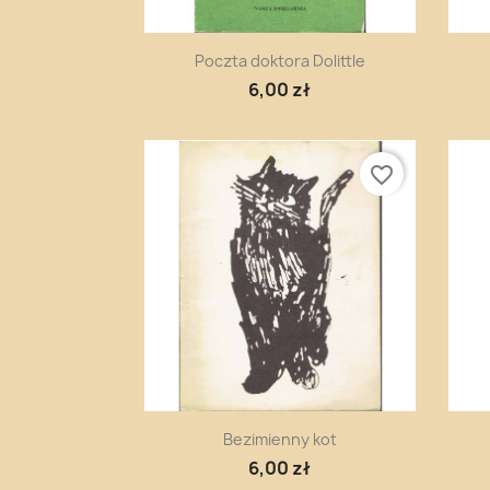
Szybki podgląd

Poczta doktora Dolittle
6,00 zł
favorite_border
Szybki podgląd

Bezimienny kot
6,00 zł