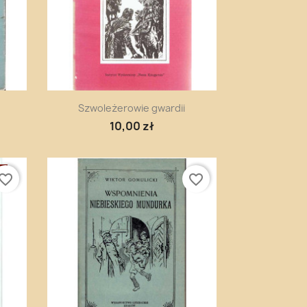
Szybki podgląd

Szwoleżerowie gwardii
10,00 zł
E
vorite_border
favorite_border