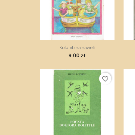
Szybki podgląd

Kolumb na haweli
9,00 zł
favorite_border