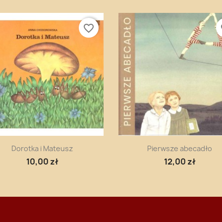
favorite_border
fa
Szybki podgląd
Szybki podgląd


Dorotka i Mateusz
Pierwsze abecadło
10,00 zł
12,00 zł