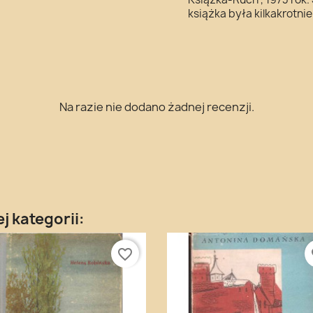
książka była kilkakrotni
Na razie nie dodano żadnej recenzji.
j kategorii:
favorite_border
fa