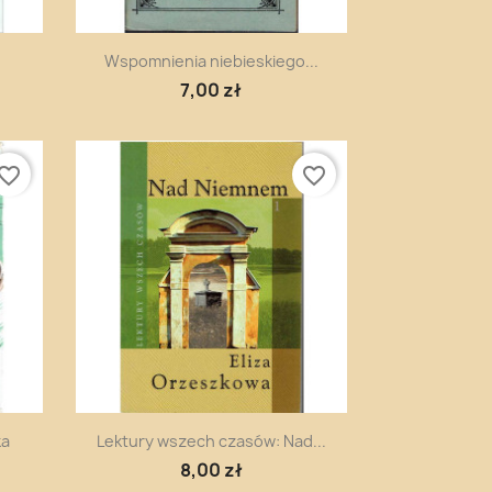
Szybki podgląd

Wspomnienia niebieskiego...
7,00 zł
vorite_border
favorite_border
Szybki podgląd

ka
Lektury wszech czasów: Nad...
8,00 zł