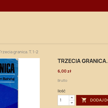
WNA
DOSTAWA
Trzecia granica. T. 1-2
TRZECIA GRANICA. 
6,00 zł
Brutto
Ilość

DODAJ D