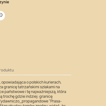
zynie
roduktu
 opowiadająca o polskich kurierach,
 za granicę tatrzańskimi szlakami na
ce państwowe i tę najważniejszą, która
 trochę gdzie indziej: granicę
o Wydawniczo_propagandowe "Prasa-
. Stan obydwu tomów znośny, widać, że