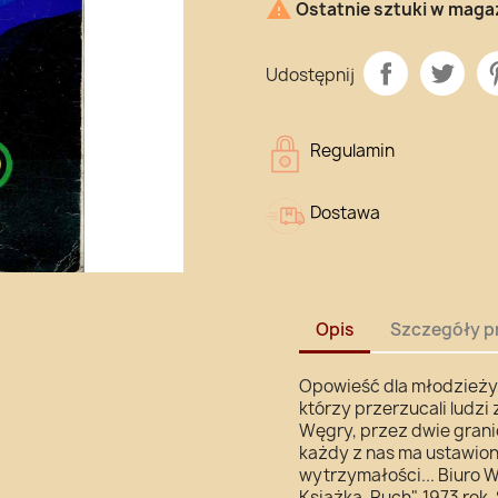

Ostatnie sztuki w maga
Udostępnij
Regulamin
Dostawa
Opis
Szczegóły p
Opowieść dla młodzieży,
którzy przerzucali ludzi
Węgry, przez dwie grani
każdy z nas ma ustawioną
wytrzymałości... Biur
Książka-Ruch", 1973 rok