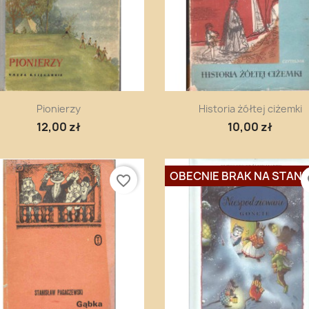
Szybki podgląd
Szybki podgląd


Pionierzy
Historia żółtej ciżemki
12,00 zł
10,00 zł
OBECNIE BRAK NA STANI
favorite_border
fa