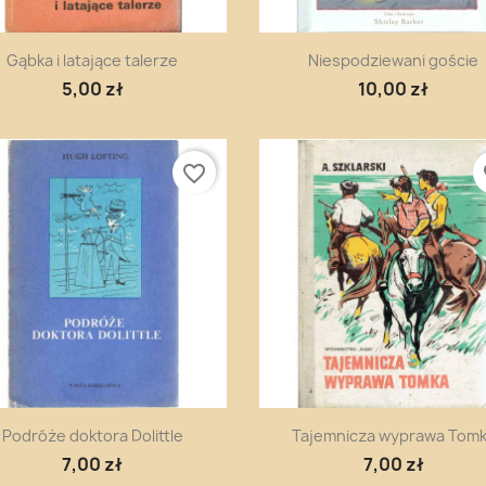
Szybki podgląd
Szybki podgląd


Gąbka i latające talerze
Niespodziewani goście
5,00 zł
10,00 zł
favorite_border
fa
Szybki podgląd
Szybki podgląd


Podróże doktora Dolittle
Tajemnicza wyprawa Tom
7,00 zł
7,00 zł