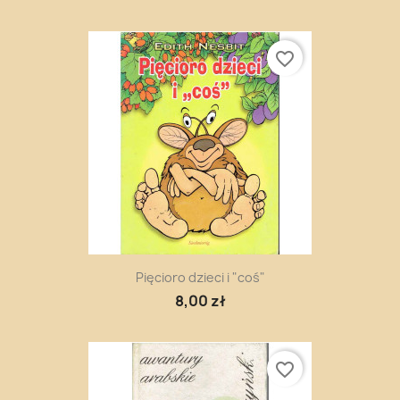
favorite_border
Pięcioro dzieci i "coś"
8,00 zł
favorite_border