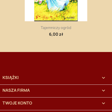
Tajemniczy ogród
6,00 zł
KSIĄŻKI

NASZA FIRMA

TWOJE KONTO
