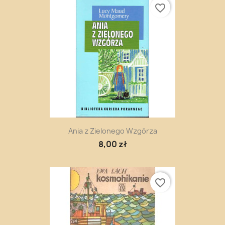
favorite_border
Ania z Zielonego Wzgórza
8,00 zł
favorite_border