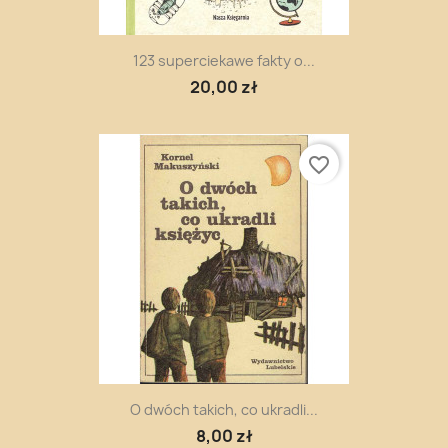
123 superciekawe fakty o...
20,00 zł
favorite_border
O dwóch takich, co ukradli...
8,00 zł