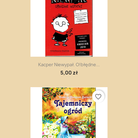
Kacper Niewypał. O!błędne...
5,00 zł
favorite_border