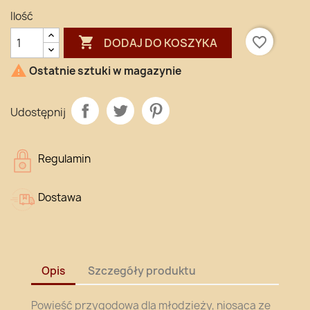
Ilość

favorite_border
DODAJ DO KOSZYKA

Ostatnie sztuki w magazynie
Udostępnij
Regulamin
Dostawa
Opis
Szczegóły produktu
Powieść przygodowa dla młodzieży, niosąca ze