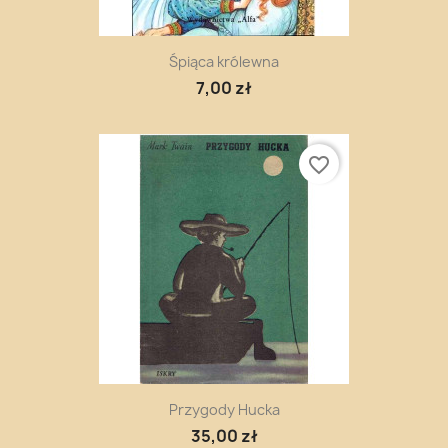
Śpiąca królewna
7,00 zł
favorite_border
Przygody Hucka
35,00 zł