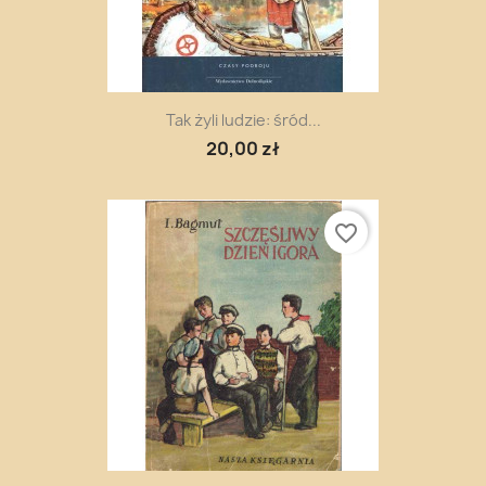
Tak żyli ludzie: śród...
20,00 zł
favorite_border