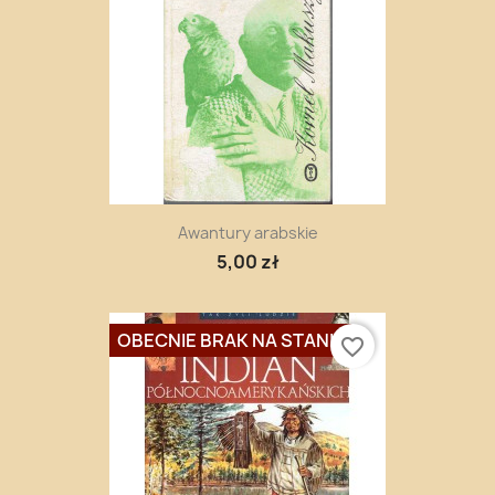
Awantury arabskie
5,00 zł
OBECNIE BRAK NA STANIE
favorite_border