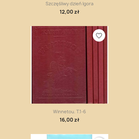
Szczęśliwy dzień Igora
12,00 zł
favorite_border
Winnetou. T.1-6
16,00 zł