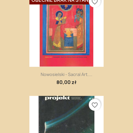
favorite_border
Nowosielski - Sacral Art....
80,00 zł
favorite_border