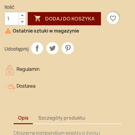
Ilość

favorite_border
DODAJ DO KOSZYKA

Ostatnie sztuki w magazynie
Udostępnij
Regulamin
Dostawa
Opis
Szczegóły produktu
Obszerne kompendium wiedzy o życiu i