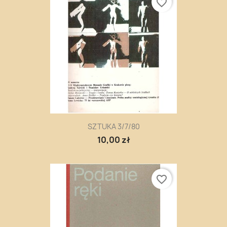
favorite_border
SZTUKA 3/7/80
10,00 zł
favorite_border