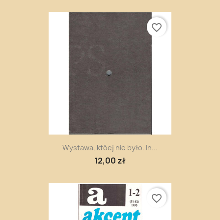
favorite_border
Wystawa, któej nie było. In...
12,00 zł
favorite_border