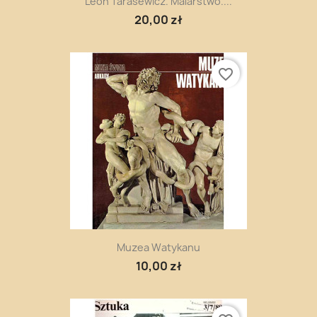
Leon Tarasewicz. Malarstwo....
20,00 zł
favorite_border
Muzea Watykanu
10,00 zł