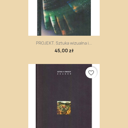
PROJEKT. Sztuka wizualna i...
45,00 zł
favorite_border