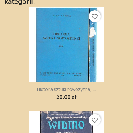
kategorii:
favorite_border
Historia sztuki nowożytnej....
20,00 zł
favorite_border