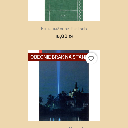
Книжный знак. Ekslibris
16,00 zł
OBECNIE BRAK NA STANIE
favorite_border