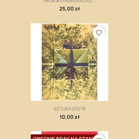
Detal architektoniczny...
25,00 zł
favorite_border
SZTUKA 2/5/78
10,00 zł
OBECNIE BRAK NA STANIE