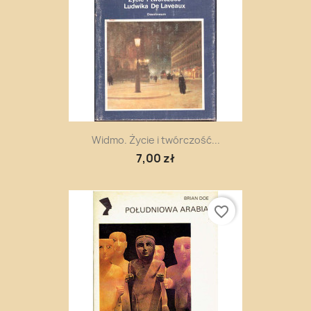
Widmo. Życie i twórczość...
7,00 zł
favorite_border