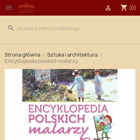
shopping_cart


(0)
search
Strona główna
Sztuka i architektura
Encyklopedia polskich malarzy