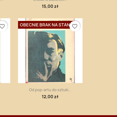
15,00 zł
OBECNIE BRAK NA STANIE
vorite_border
favorite_border
Szybki podgląd

Od pop-artu do sztuki...
12,00 zł