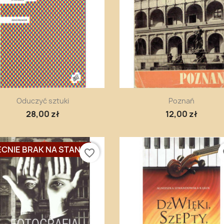
Szybki podgląd
Szybki podgląd


Oduczyć sztuki
Poznań
28,00 zł
12,00 zł
CNIE BRAK NA STANIE
favorite_border
fa