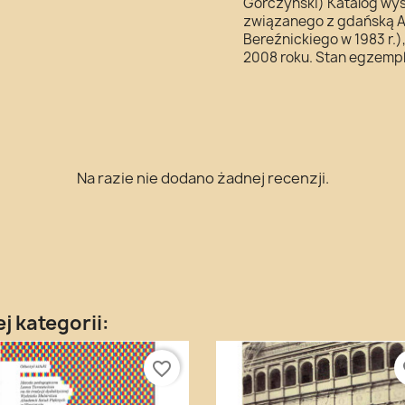
Gorczyński) Katalog wys
związanego z gdańską AS
Bereźnickiego w 1983 r.
2008 roku. Stan egzempl
Na razie nie dodano żadnej recenzji.
j kategorii:
favorite_border
fa