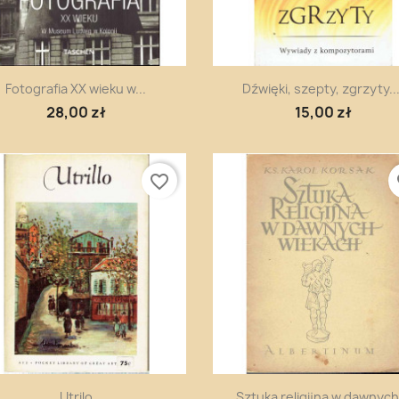
Szybki podgląd
Szybki podgląd


Fotografia XX wieku w...
Dźwięki, szepty, zgrzyty...
28,00 zł
15,00 zł
favorite_border
fa
Szybki podgląd
Szybki podgląd


Utrilo
Sztuka religijna w dawnych.