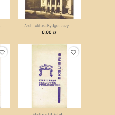
Szybki podgląd

.
Architektura Bydgoszczy I:...
0,00 zł
vorite_border
favorite_border
Szybki podgląd

..
Ekslibris bibliotek...