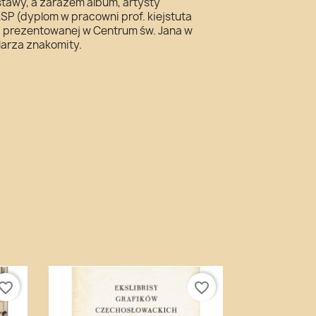
tawy, a zarazem album, artysty
P (dyplom w pracowni prof. kiejstuta
), prezentowanej w Centrum św. Jana w
arza znakomity.
vorite_border
favorite_border