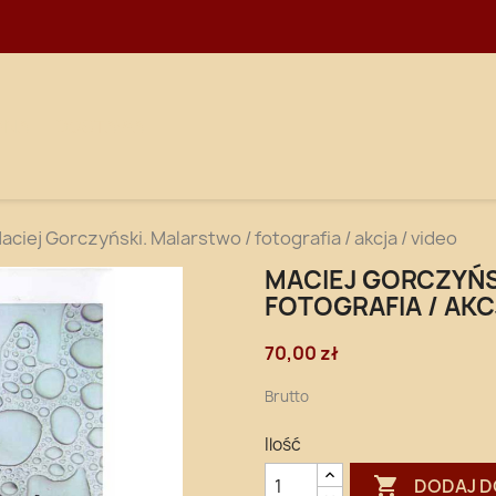
WNA
DOSTAWA
aciej Gorczyński. Malarstwo / fotografia / akcja / video
MACIEJ GORCZYŃS
FOTOGRAFIA / AKC
70,00 zł
Brutto
Ilość

DODAJ D