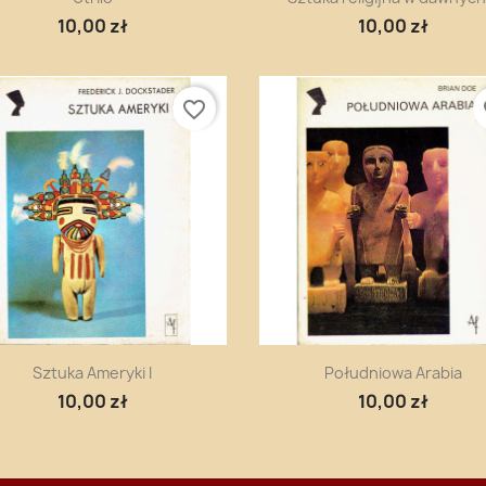
10,00 zł
10,00 zł
favorite_border
fa
Szybki podgląd
Szybki podgląd


Sztuka Ameryki I
Południowa Arabia
10,00 zł
10,00 zł