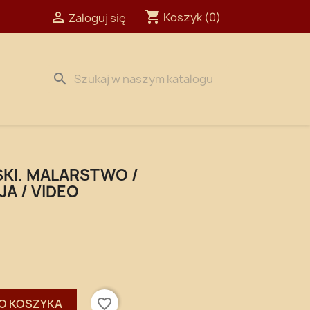
shopping_cart

Koszyk
(0)
Zaloguj się
search
KI. MALARSTWO /
JA / VIDEO
favorite_border
O KOSZYKA