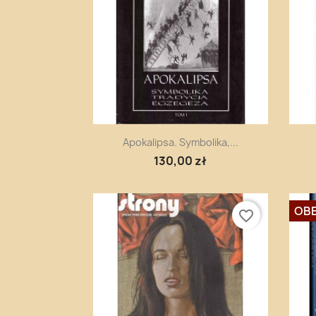
Szybki podgląd

Apokalipsa. Symbolika,...
130,00 zł
OBE
favorite_border