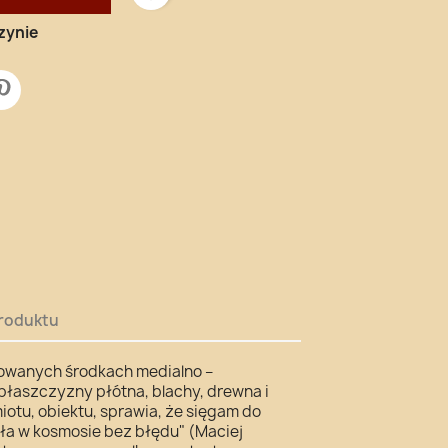
zynie
roduktu
owanych środkach medialno –
łaszczyzny płótna, blachy, drewna i
otu, obiektu, sprawia, że sięgam do
ała w kosmosie bez błędu" (Maciej