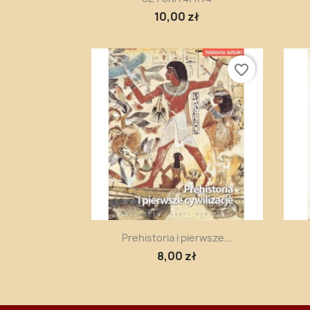
10,00 zł
favorite_border
Szybki podgląd

Prehistoria i pierwsze...
8,00 zł