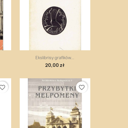
Szybki podgląd

Ekslibrisy grafików...
20,00 zł
vorite_border
favorite_border