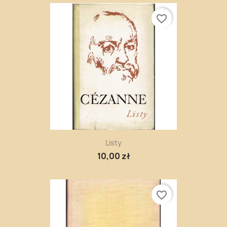
favorite_border
Listy
10,00 zł
favorite_border