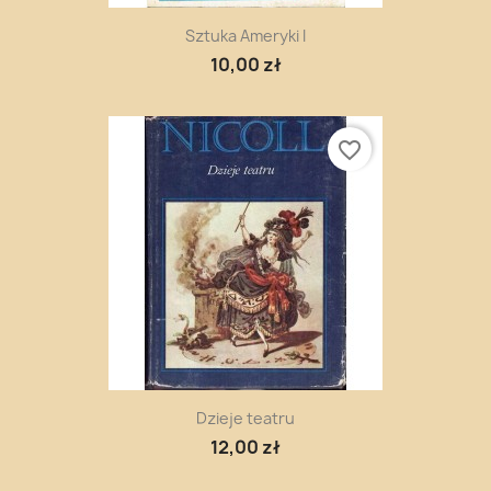
Sztuka Ameryki I
10,00 zł
favorite_border
Dzieje teatru
12,00 zł