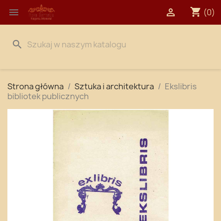
shopping_cart


(0)
search
Strona główna
Sztuka i architektura
Ekslibris
bibliotek publicznych