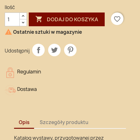
Ilość

favorite_border
DODAJ DO KOSZYKA

Ostatnie sztuki w magazynie
Udostępnij
Regulamin
Dostawa
Opis
Szczegóły produktu
Katalog wystawy, przygotowanej przez