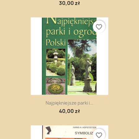
30,00 zł
favorite_border
Najpiękniejsze parki i...
40,00 zł
favorite_border