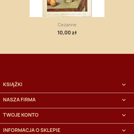
Cezanne
10,00 zł
KSIĄŻKI

NASZA FIRMA

TWOJE KONTO

INFORMACJA O SKLEPIE
keyboard_arrow_down