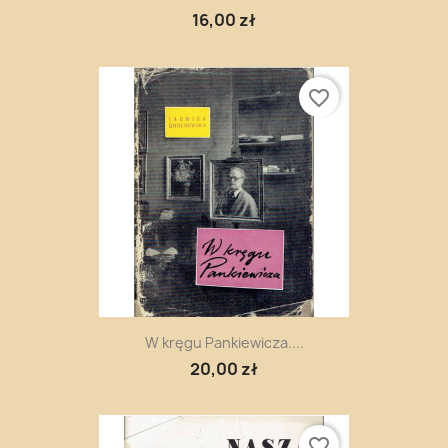
16,00 zł
favorite_border
W kręgu Pankiewicza....
20,00 zł
favorite_border