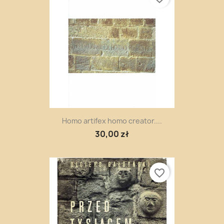
Homo artifex homo creator....
30,00 zł
favorite_border