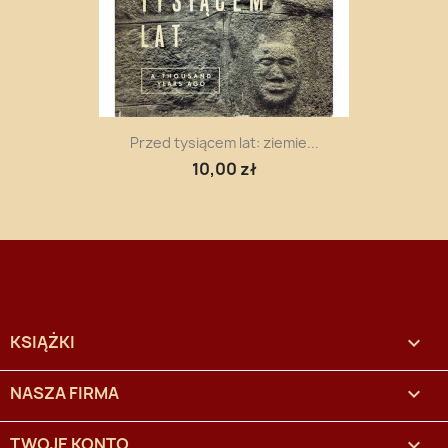
Przed tysiącem lat: ziemie...
10,00 zł
KSIĄŻKI

NASZA FIRMA

TWOJE KONTO
