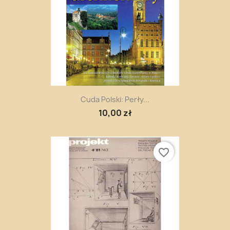
Cuda Polski: Perły...
10,00 zł
favorite_border