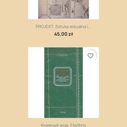
PROJEKT. Sztuka wizualna i...
45,00 zł
favorite_border
Книжный знак. Ekslibris