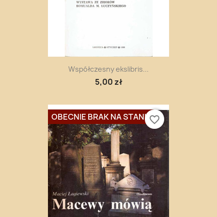
Współczesny ekslibris...
5,00 zł
OBECNIE BRAK NA STANIE
favorite_border