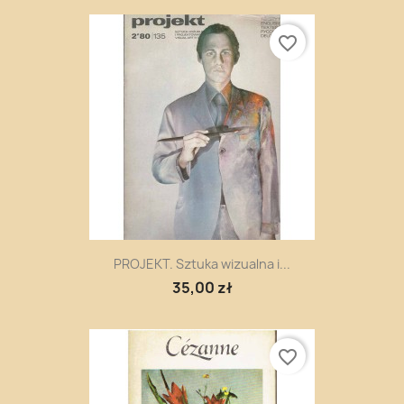
favorite_border
PROJEKT. Sztuka wizualna i...
35,00 zł
favorite_border