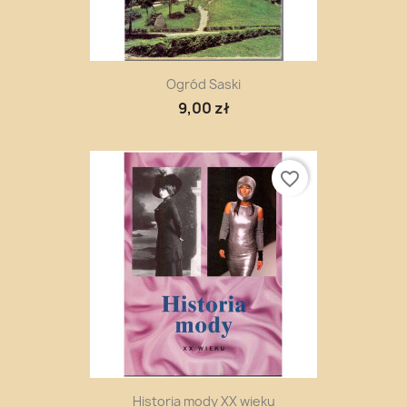
Ogród Saski
9,00 zł
favorite_border
Historia mody XX wieku