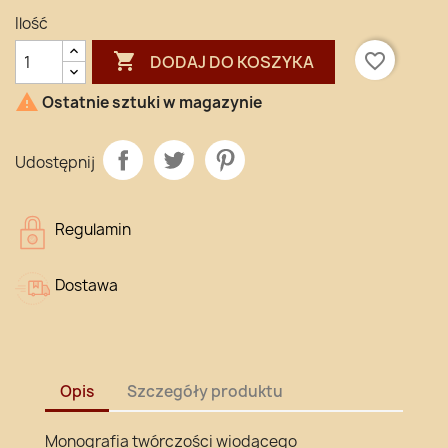
Ilość

favorite_border
DODAJ DO KOSZYKA

Ostatnie sztuki w magazynie
Udostępnij
Regulamin
Dostawa
Opis
Szczegóły produktu
Monografia twórczości wiodącego