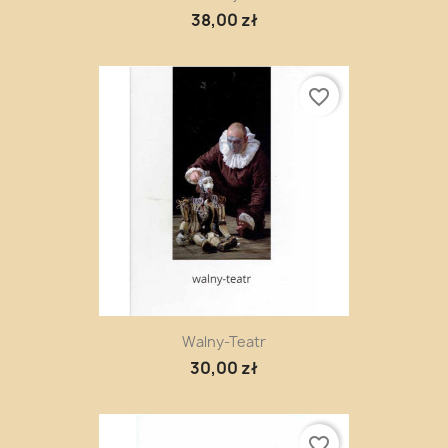
38,00 zł
favorite_border
Walny-Teatr
30,00 zł
favorite_border