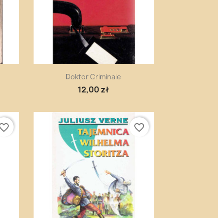
Szybki podgląd

Doktor Criminale
12,00 zł
vorite_border
favorite_border