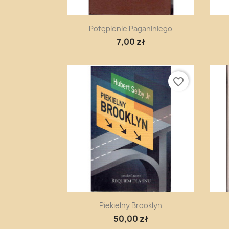
Szybki podgląd

Potępienie Paganiniego
7,00 zł
favorite_border
Szybki podgląd

Piekielny Brooklyn
50,00 zł