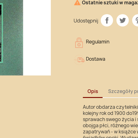

Ostatnie sztuki w maga
Udostępnij
Regulamin
Dostawa
Opis
Szczegóły p
Autor obdarza czytelnik
kolejny rok od 1900 do1
sprawach swego życia i 
obojga płci, różnego wi
zapatrywań - w książce 
świadków epoki. Wydawn