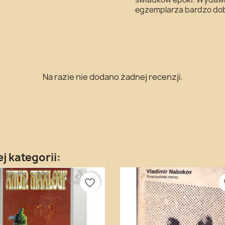
egzemplarza bardzo dob
Na razie nie dodano żadnej recenzji.
j kategorii:
favorite_border
fa