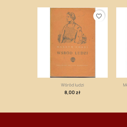
favorite_border
Szybki podgląd

Wśród ludzi
M
8,00 zł