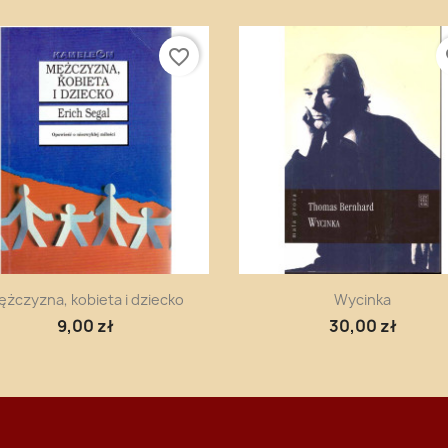
favorite_border
fa
Szybki podgląd
Szybki podgląd


ężczyzna, kobieta i dziecko
Wycinka
9,00 zł
30,00 zł