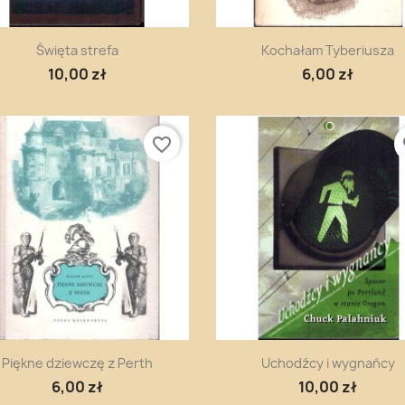
Szybki podgląd
Szybki podgląd


Święta strefa
Kochałam Tyberiusza
10,00 zł
6,00 zł
favorite_border
fa
Szybki podgląd
Szybki podgląd


Piękne dziewczę z Perth
Uchodźcy i wygnańcy
6,00 zł
10,00 zł