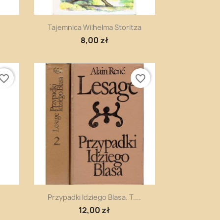
Szybki podgląd

Tajemnica Wilhelma Storitza
8,00 zł
vorite_border
favorite_border
Szybki podgląd

Przypadki Idziego Blasa. T....
12,00 zł