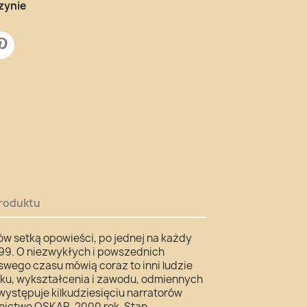
zynie
roduktu
ów setką opowieści, po jednej na każdy
999. O niezwykłych i powszednich
swego czasu mówią coraz to inni ludzie
eku, wykształcenia i zawodu, odmiennych
występuje kilkudziesięciu narratorów
ictwo OSKAR, 2000 rok. Stan