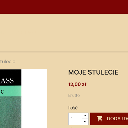
WNA
DOSTAWA
tulecie
MOJE STULECIE
12,00 zł
Brutto
Ilość

DODAJ D