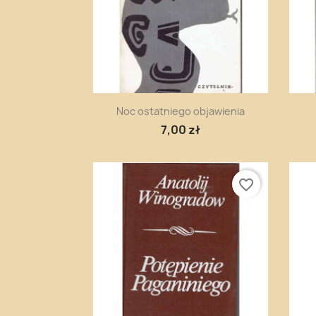
Szybki podgląd

Noc ostatniego objawienia
7,00 zł
favorite_border