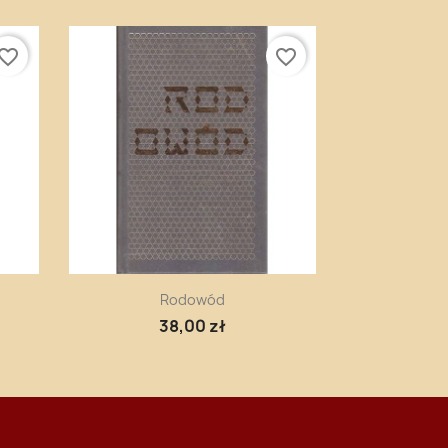
vorite_border
favorite_border
Szybki podgląd

Rodowód
38,00 zł