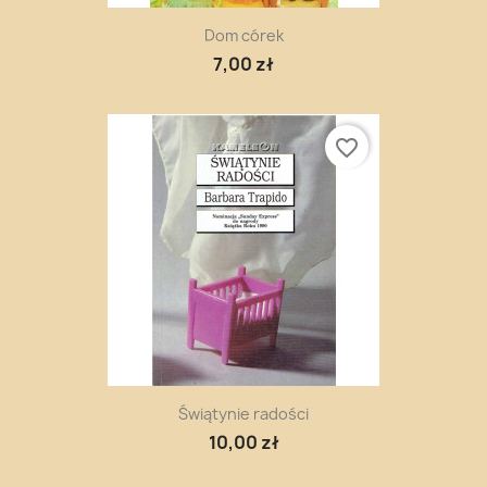
Dom córek
7,00 zł
favorite_border
Świątynie radości
10,00 zł