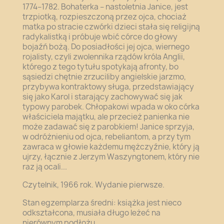
1774–1782. Bohaterka – nastoletnia Janice, jest
trzpiotką, rozpieszczoną przez ojca, chociaż
matka po stracie czwórki dzieci stała się religijną
radykalistką i próbuje wbić córce do głowy
bojaźń bożą. Do posiadłości jej ojca, wiernego
rojalisty, czyli zwolennika rządów króla Anglii,
którego z tego tytułu spotykają afronty, bo
sąsiedzi chętnie zrzuciliby angielskie jarzmo,
przybywa kontraktowy sługa, przedstawiający
się jako Karol i starający zachowywać się jak
typowy parobek. Chłopakowi wpada w oko córka
właściciela majątku, ale przecież panienka nie
może zadawać się z parobkiem! Janice sprzyja,
w odróżnieniu od ojca, rebeliantom, a przy tym
zawraca w głowie każdemu mężczyźnie, który ją
ujrzy, łącznie z Jerzym Waszyngtonem, który nie
raz ją ocali...
Czytelnik, 1966 rok. Wydanie pierwsze.
Stan egzemplarza średni: książka jest nieco
odkształcona, musiała długo leżeć na
nierównym podłożu.