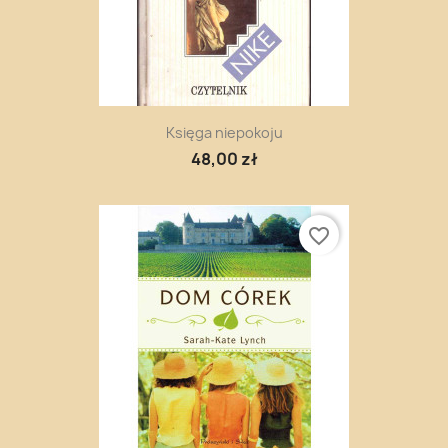
Księga niepokoju
48,00 zł
favorite_border