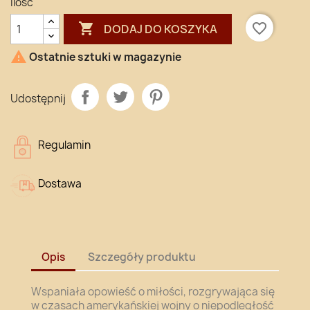
Ilość

favorite_border
DODAJ DO KOSZYKA

Ostatnie sztuki w magazynie
Udostępnij
Regulamin
Dostawa
Opis
Szczegóły produktu
Wspaniała opowieść o miłości, rozgrywająca się
w czasach amerykańskiej wojny o niepodległość