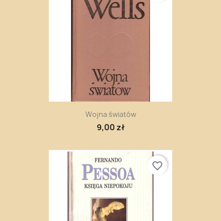
Wojna światów
9,00 zł
favorite_border