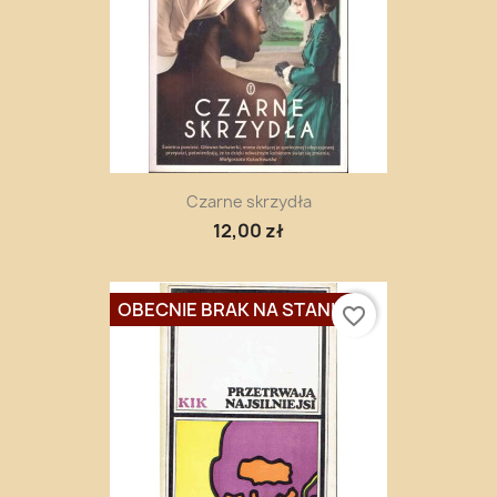
Czarne skrzydła
12,00 zł
OBECNIE BRAK NA STANIE
favorite_border