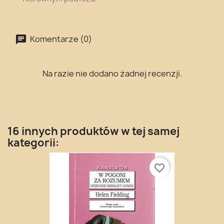
Komentarze (0)
Na razie nie dodano żadnej recenzji.
16 innych produktów w tej samej
kategorii:
favorite_border