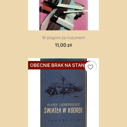
W pogoni za rozumem
11,00 zł
OBECNIE BRAK NA STANIE
favorite_border