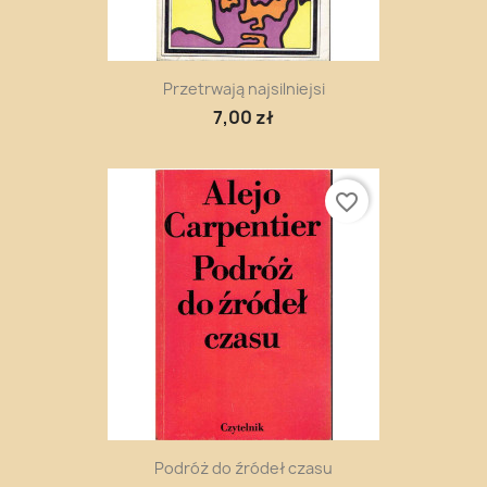
Przetrwają najsilniejsi
7,00 zł
favorite_border
Podróż do źródeł czasu