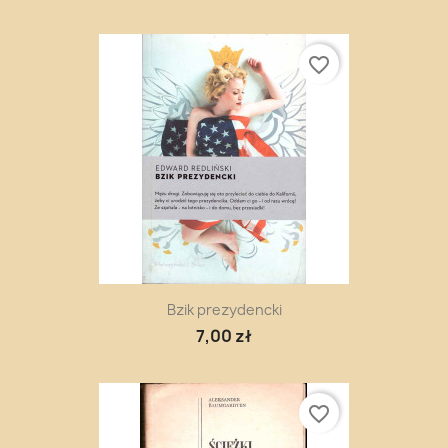
favorite_border
Bzik prezydencki
7,00 zł
favorite_border