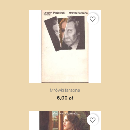
favorite_border
Mrówki faraona
6,00 zł
favorite_border