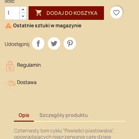
Ilość

favorite_border
DODAJ DO KOSZYKA

Ostatnie sztuki w magazynie
Udostępnij
Regulamin
Dostawa
Opis
Szczegóły produktu
Czternasty tom cyklu "Powieści piastowskie",
opowiadających nieprzerwanie całe dzieje