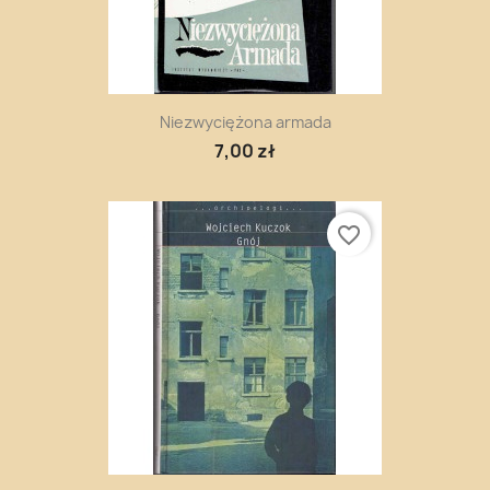
Niezwyciężona armada
7,00 zł
favorite_border