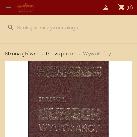
shopping_cart


(0)
search
Strona główna
Proza polska
Wywołańcy