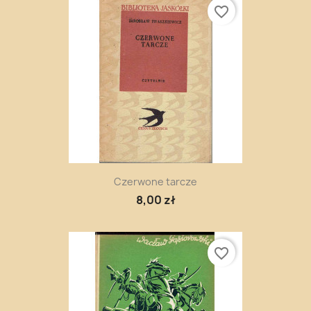
favorite_border
Czerwone tarcze
8,00 zł
favorite_border