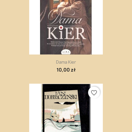
Dama Kier
10,00 zł
favorite_border