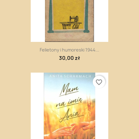
Felietony i humoreski 1944...
30,00 zł
favorite_border