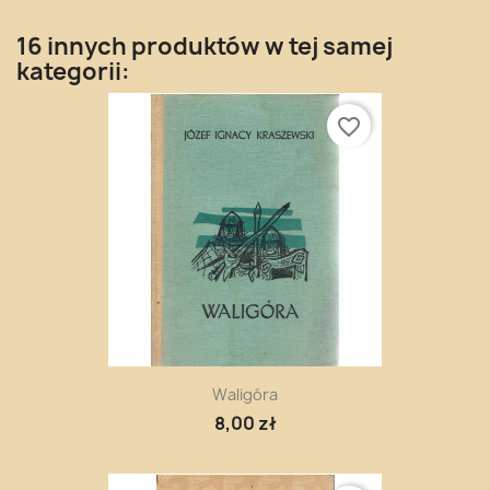
16 innych produktów w tej samej
kategorii:
favorite_border
Waligóra
8,00 zł