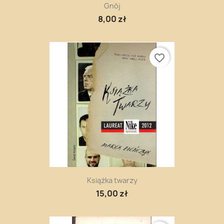
Gnój
8,00 zł
favorite_border
Książka twarzy
15,00 zł