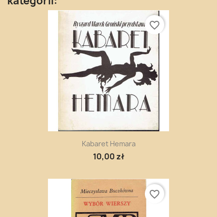
kategorii:
favorite_border
Kabaret Hemara
10,00 zł
favorite_border