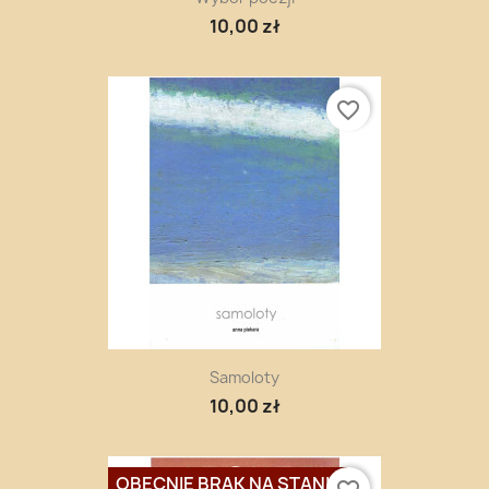
10,00 zł
favorite_border
Samoloty
10,00 zł
OBECNIE BRAK NA STANIE