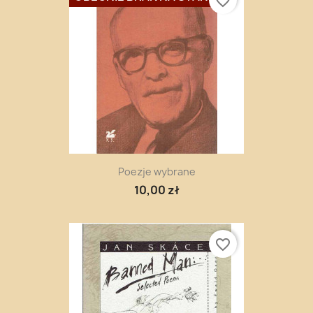
favorite_border
Poezje wybrane
10,00 zł
favorite_border