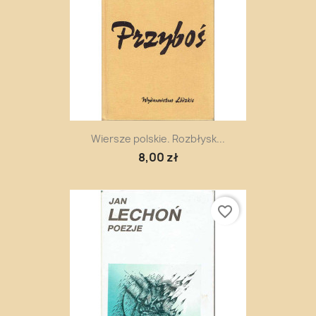
Wiersze polskie. Rozbłysk...
8,00 zł
favorite_border