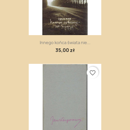
Innego końca świata nie...
35,00 zł
favorite_border