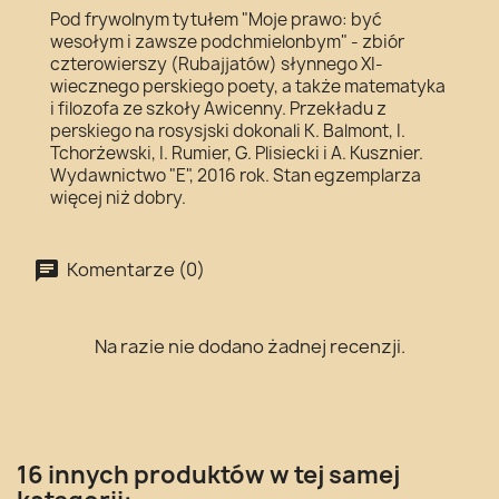
Pod frywolnym tytułem "Moje prawo: być
wesołym i zawsze podchmielonbym" - zbiór
czterowierszy (Rubajjatów) słynnego XI-
wiecznego perskiego poety, a także matematyka
i filozofa ze szkoły Awicenny. Przekładu z
perskiego na rosysjski dokonali K. Balmont, I.
Tchorżewski, I. Rumier, G. Plisiecki i A. Kusznier.
Wydawnictwo "E", 2016 rok. Stan egzemplarza
więcej niż dobry.
Komentarze (0)
Na razie nie dodano żadnej recenzji.
16 innych produktów w tej samej