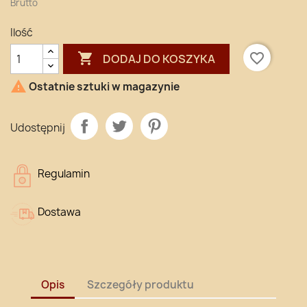
Brutto
Ilość

favorite_border
DODAJ DO KOSZYKA

Ostatnie sztuki w magazynie
Udostępnij
Regulamin
Dostawa
Opis
Szczegóły produktu