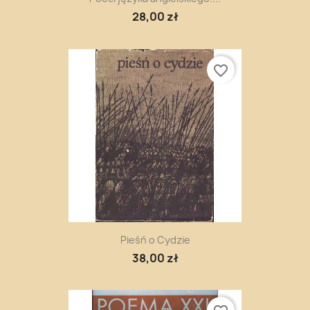
28,00 zł
favorite_border
Pieśń o Cydzie
38,00 zł