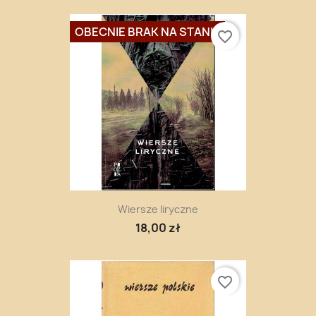
OBECNIE BRAK NA STANIE
favorite_border
Wiersze liryczne
18,00 zł
favorite_border