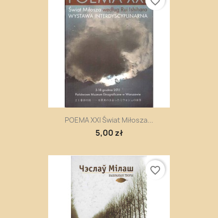
favorite_border
POEMA XXI Świat Miłosza...
5,00 zł
favorite_border