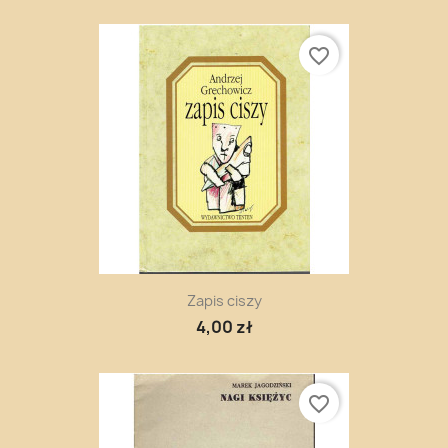
favorite_border
Zapis ciszy
4,00 zł
favorite_border