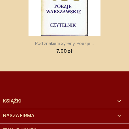
Pod znakiem Syreny. Poezje...
7,00 zł
KSIĄŻKI

NASZA FIRMA
