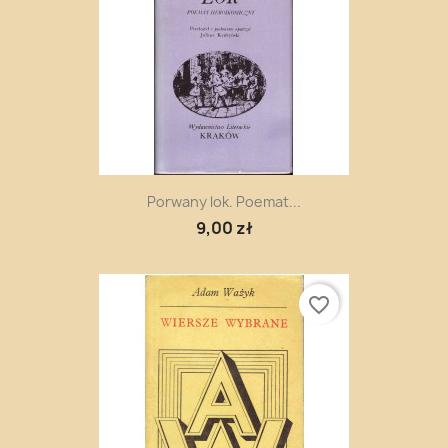
Porwany lok. Poemat...
9,00 zł
favorite_border