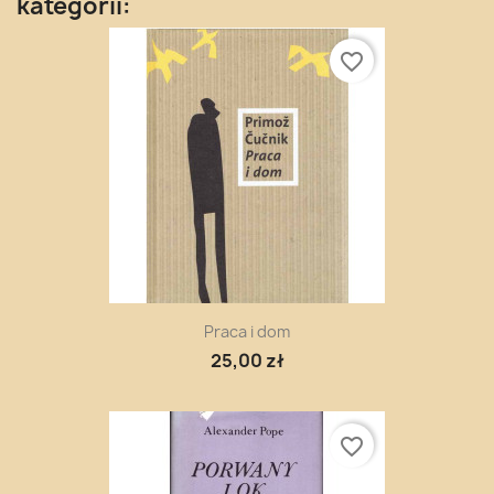
kategorii:
favorite_border
Praca i dom
25,00 zł
favorite_border