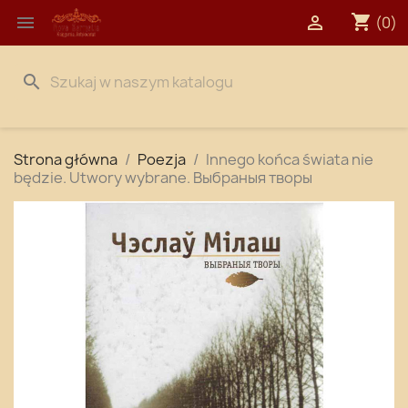
shopping_cart


(0)
search
Strona główna
Poezja
Innego końca świata nie
będzie. Utwory wybrane. Выбраныя творы