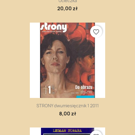
Ucieczka
20,00 zł
favorite_border
STRONY dwumiesięcznik 1 2011
8,00 zł