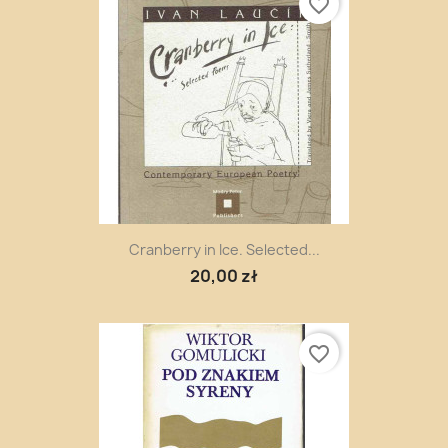
favorite_border
Cranberry in Ice. Selected...
20,00 zł
favorite_border