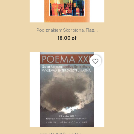
Pod znakiem Skorpiona. Пaд...
18,00 zł
favorite_border