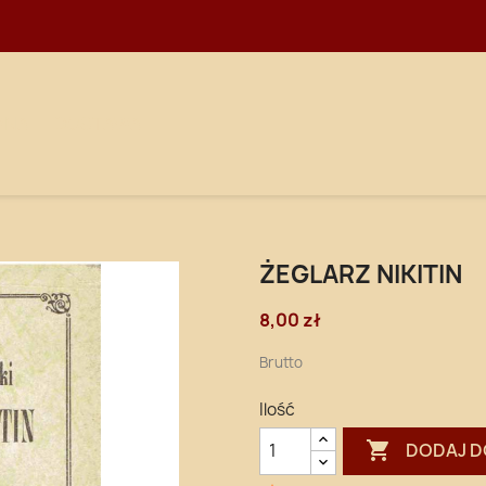
WNA
DOSTAWA
ŻEGLARZ NIKITIN
8,00 zł
Brutto
Ilość

DODAJ D