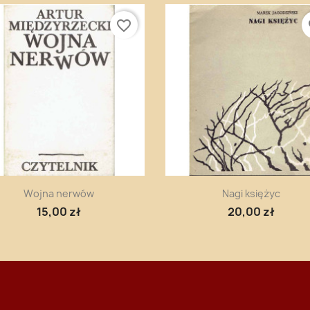
favorite_border
fa
Szybki podgląd
Szybki podgląd


Wojna nerwów
Nagi księżyc
15,00 zł
20,00 zł