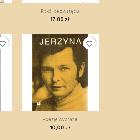
Szybki podgląd

Pokój bez wstępu
17,00 zł
vorite_border
favorite_border
Szybki podgląd

Poezje wybrane
10,00 zł