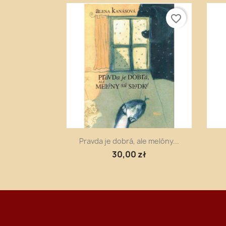
favorite_border
Szybki podgląd

Pravda je dobrá, ale melóny...
30,00 zł