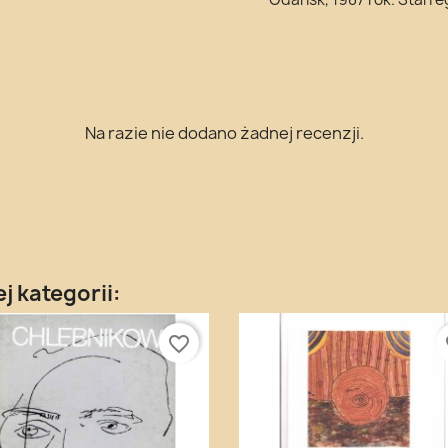
Na razie nie dodano żadnej recenzji.
j kategorii:
favorite_border
fa