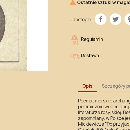

Ostatnie sztuki w maga
Udostępnij
Regulamin
Dostawa
Opis
Szczegóły p
Poemat morski o archang
polemicznie wobec oficj
literaturze rosyjskiej. 
zapomniany, w Polsce je
Mickiewicza "Do przyjac
Gdańsk, 1987 rok. Stan 