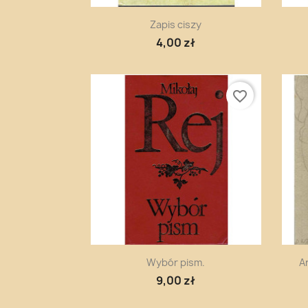
Szybki podgląd

Zapis ciszy
4,00 zł
favorite_border
Szybki podgląd

Wybór pism.
A
9,00 zł