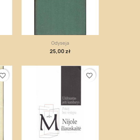
Szybki podgląd

Odyseja
25,00 zł
vorite_border
favorite_border