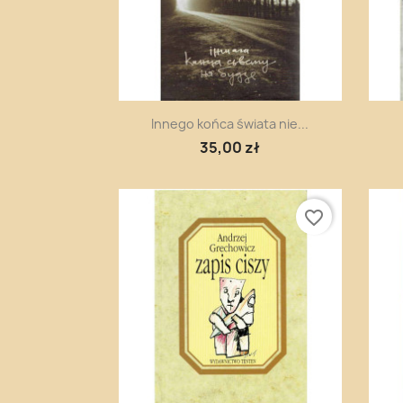
Szybki podgląd

Innego końca świata nie...
35,00 zł
favorite_border