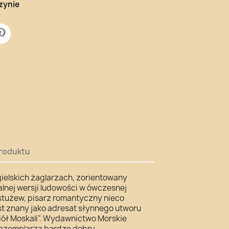
zynie
roduktu
ielskich żaglarzach, zorientowany
alnej wersji ludowości w ówczesnej
Bestużew, pisarz romantyczny nieco
st znany jako adresat słynnego utworu
iół Moskali". Wydawnictwo Morskie
egzemplarza bardzo dobry.