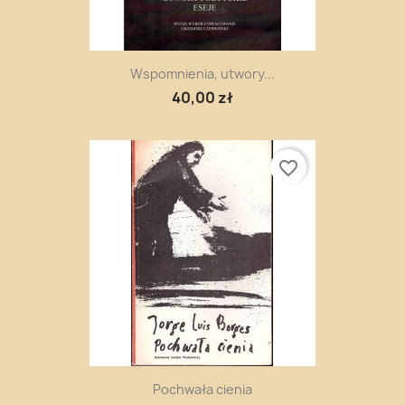
Wspomnienia, utwory...
40,00 zł
favorite_border
Pochwała cienia