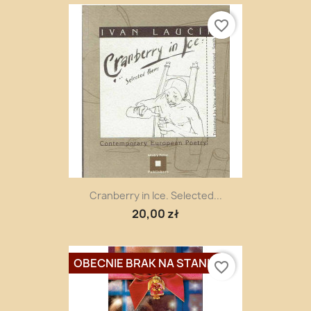
favorite_border
Cranberry in Ice. Selected...
20,00 zł
OBECNIE BRAK NA STANIE
favorite_border