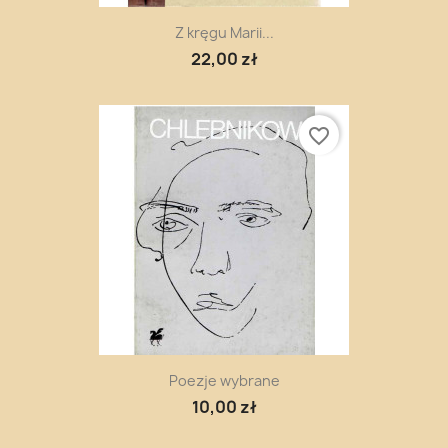
Z kręgu Marii...
22,00 zł
favorite_border
Poezje wybrane
10,00 zł