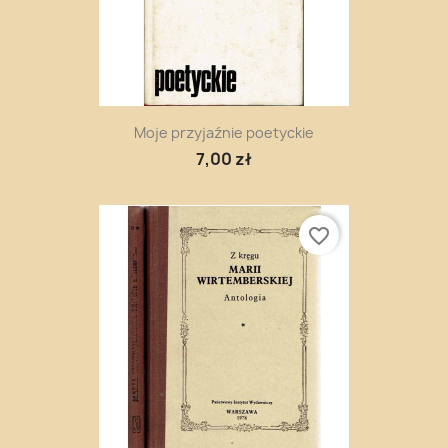
Moje przyjaźnie poetyckie
7,00 zł
favorite_border