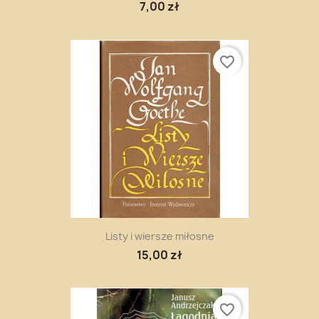
7,00 zł
favorite_border
Listy i wiersze miłosne
15,00 zł
favorite_border