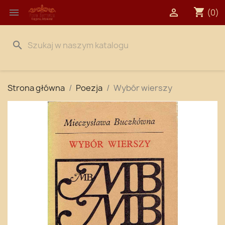
shopping_cart


(0)
search
Strona główna
Poezja
Wybór wierszy