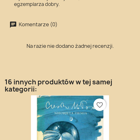
egzemplarza dobry.
Komentarze (0)
Na razie nie dodano żadnej recenzji.
16 innych produktów w tej samej
kategorii:
favorite_border