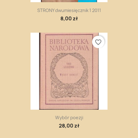
STRONY dwumiesięcznik 1 2011
8,00 zł
favorite_border
Wybór poezji
28,00 zł