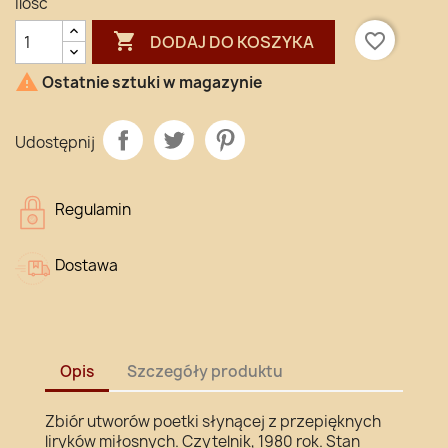
Ilość

favorite_border
DODAJ DO KOSZYKA

Ostatnie sztuki w magazynie
Udostępnij
Regulamin
Dostawa
Opis
Szczegóły produktu
Zbiór utworów poetki słynącej z przepięknych
liryków miłosnych. Czytelnik, 1980 rok. Stan