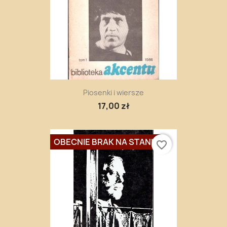
Piosenki i wiersze
17,00 zł
OBECNIE BRAK NA STANIE
favorite_border