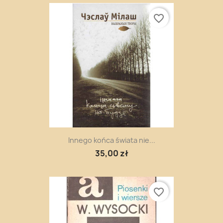
favorite_border
Innego końca świata nie...
35,00 zł
favorite_border