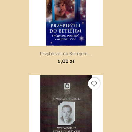
Przybieżeli do Betlejem....
5,00 zł
favorite_border