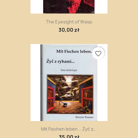
The Eyesight of Wasp
30,00 zł
favorite_border
Mit Fischen leben... Żyć z...
35,00 zł