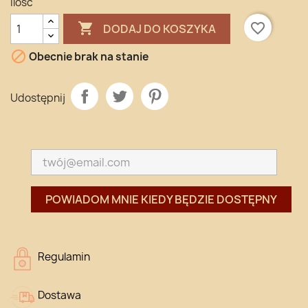
Ilość

favorite_border
DODAJ DO KOSZYKA

Obecnie brak na stanie
Udostępnij
POWIADOM MNIE KIEDY BĘDZIE DOSTĘPNY
Regulamin
Dostawa