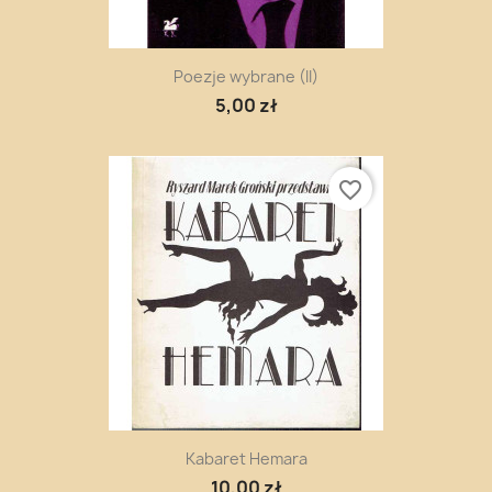
Poezje wybrane (II)
5,00 zł
favorite_border
Kabaret Hemara
10,00 zł