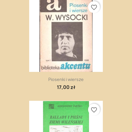
favorite_border
Piosenki i wiersze
17,00 zł
favorite_border