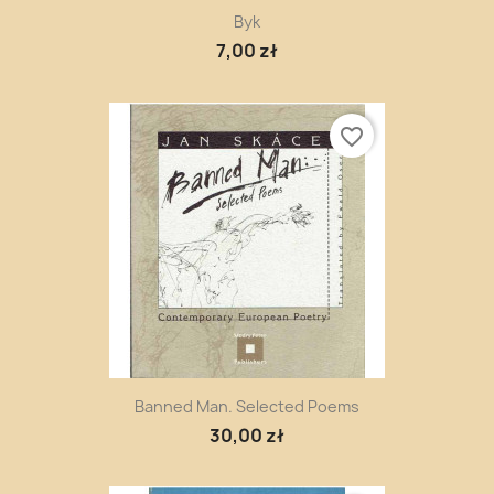
Byk
7,00 zł
favorite_border
Banned Man. Selected Poems
30,00 zł