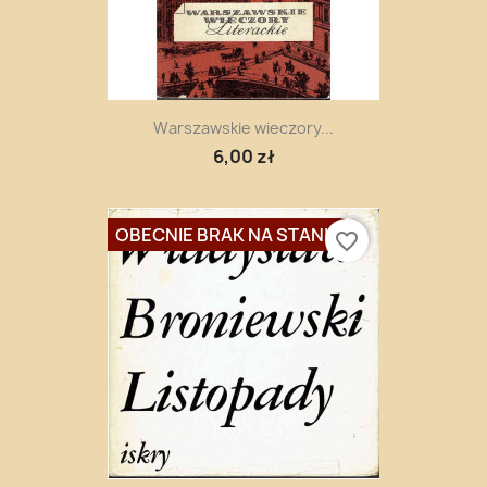
Warszawskie wieczory...
6,00 zł
OBECNIE BRAK NA STANIE
favorite_border