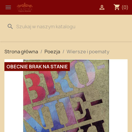
shopping_cart


(0)
search
Strona główna
Poezja
Wiersze i poematy
OBECNIE BRAK NA STANIE