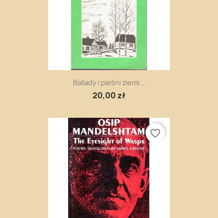
Ballady i pieśni ziemi...
20,00 zł
favorite_border