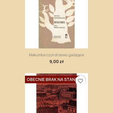
Makumba czyli drzewo gadające
9,00 zł
OBECNIE BRAK NA STANIE
favorite_border