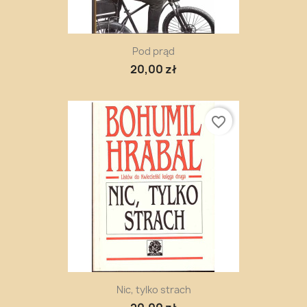
Pod prąd
20,00 zł
favorite_border
Nic, tylko strach