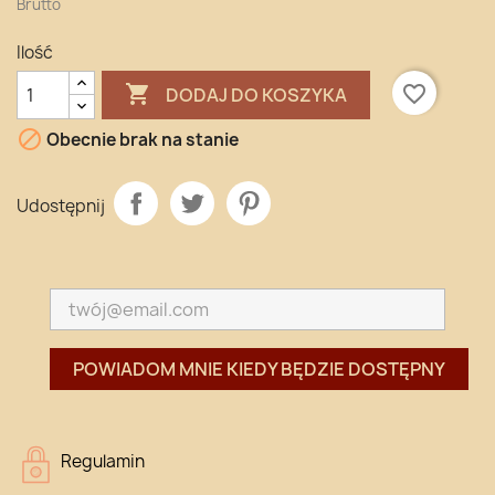
Brutto
Ilość

favorite_border
DODAJ DO KOSZYKA

Obecnie brak na stanie
Udostępnij
POWIADOM MNIE KIEDY BĘDZIE DOSTĘPNY
Regulamin