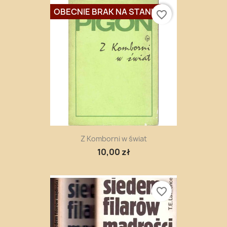
OBECNIE BRAK NA STANIE
favorite_border
Z Komborni w świat
10,00 zł
favorite_border