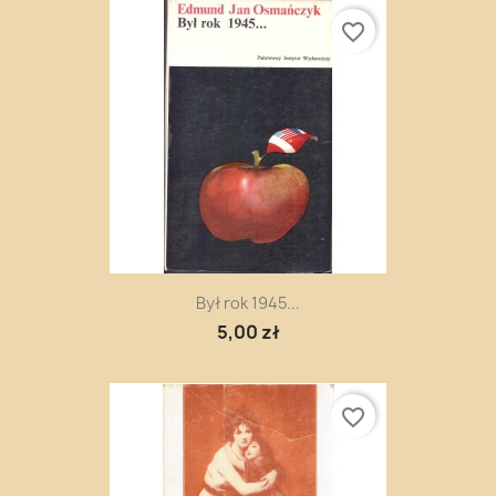
favorite_border
Był rok 1945...
5,00 zł
favorite_border