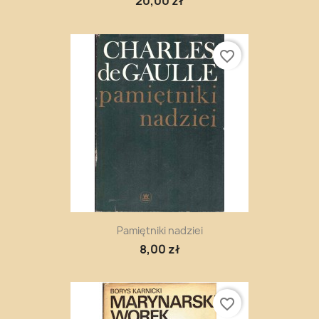
20,00 zł
favorite_border
Pamiętniki nadziei
8,00 zł
favorite_border