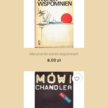
Marynarski worek wspomnień
8,00 zł
favorite_border