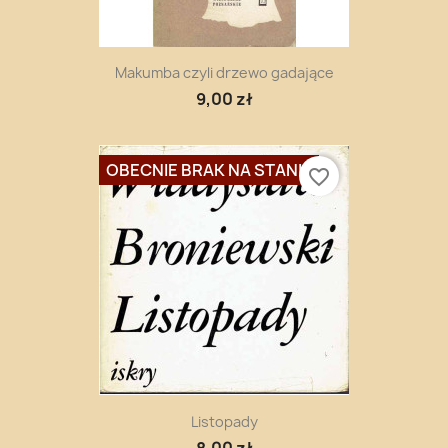
Makumba czyli drzewo gadające
9,00 zł
OBECNIE BRAK NA STANIE
favorite_border
Listopady
8,00 zł