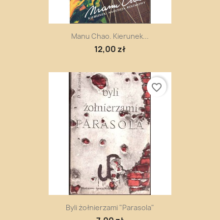
Manu Chao. Kierunek...
12,00 zł
favorite_border
Byli żołnierzami "Parasola"