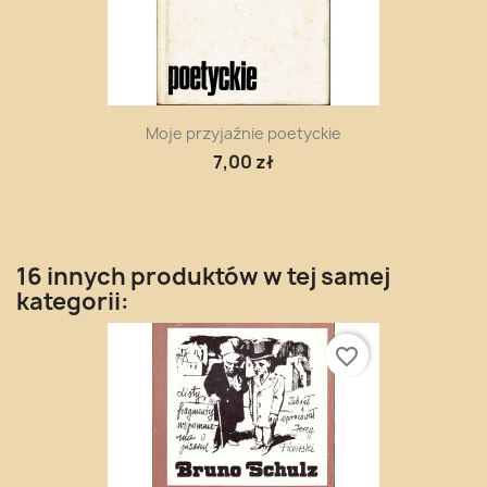
Moje przyjaźnie poetyckie
7,00 zł
16 innych produktów w tej samej
kategorii:
favorite_border