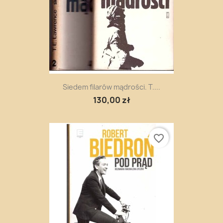
Siedem filarów mądrości. T....
130,00 zł
favorite_border