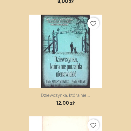
8,00 zł
favorite_border
Dziewczynka, która nie...
12,00 zł
favorite_border