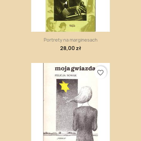
Portrety na marginesach
28,00 zł
favorite_border