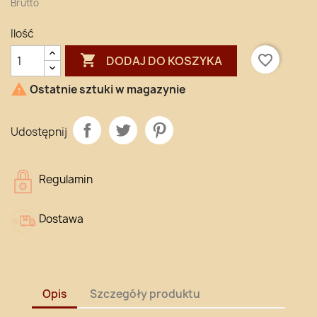
Brutto
Ilość

favorite_border
DODAJ DO KOSZYKA

Ostatnie sztuki w magazynie
Udostępnij
Regulamin
Dostawa
Opis
Szczegóły produktu