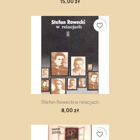
15,00 zł
favorite_border
Stefan Rowecki w relacjach
8,00 zł
favorite_border