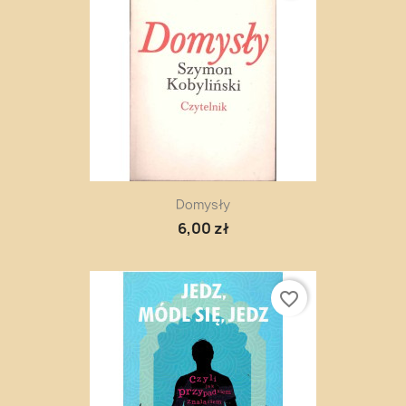
Domysły
6,00 zł
favorite_border