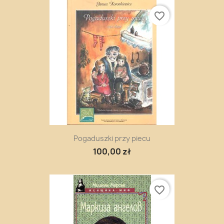
favorite_border
Pogaduszki przy piecu
100,00 zł
favorite_border