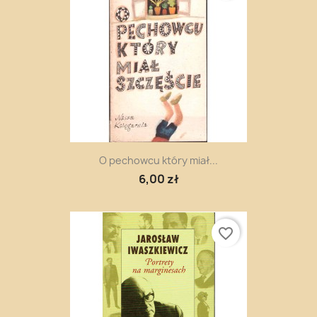
O pechowcu który miał...
6,00 zł
favorite_border