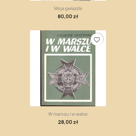
Moja gwiazda
80,00 zł
favorite_border
W marszu i w walce
28,00 zł