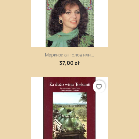
Маркиза ангелов или...
37,00 zł
favorite_border