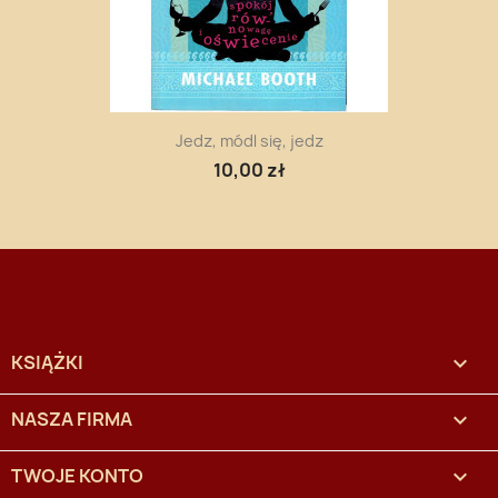
Jedz, módl się, jedz
10,00 zł
KSIĄŻKI

NASZA FIRMA

TWOJE KONTO
