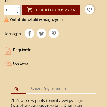
Ilość

favorite_border
DODAJ DO KOSZYKA

Ostatnie sztuki w magazynie
Udostępnij
Regulamin
Dostawa
Opis
Szczegóły produktu
Zbiór wierszy poety i eseisty, związanego
(współtworzącego zresztą) z Orientacją