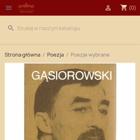
shopping_cart


(0)
search
Strona główna
Poezja
Poezje wybrane