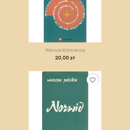
Wiersze które leczą
20,00 zł
favorite_border