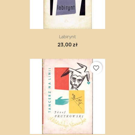
Labirynt
23,00 zł
favorite_border