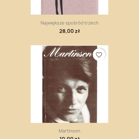
Największe spośród trzech
28,00 zł
favorite_border
Martinson
10,00 zł