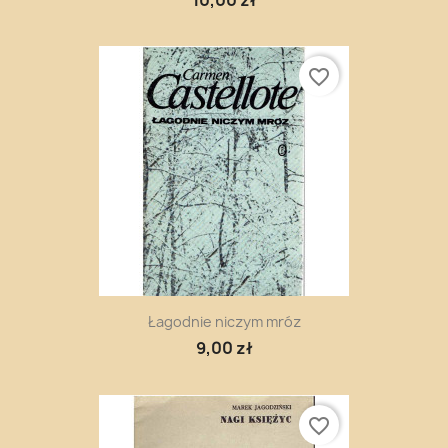
favorite_border
Łagodnie niczym mróz
9,00 zł
favorite_border