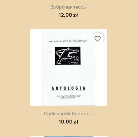
Выбраныя творы
12,00 zł
favorite_border
Ogólnopolski Konkurs...
10,00 zł