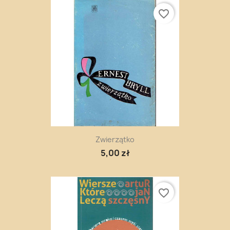
favorite_border
Zwierzątko
5,00 zł
favorite_border