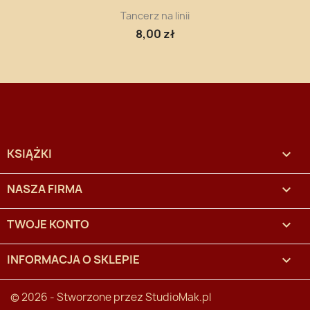
Tancerz na linii
8,00 zł
KSIĄŻKI

NASZA FIRMA

TWOJE KONTO

INFORMACJA O SKLEPIE
keyboard_arrow_down
© 2026 - Stworzone przez
StudioMak.pl