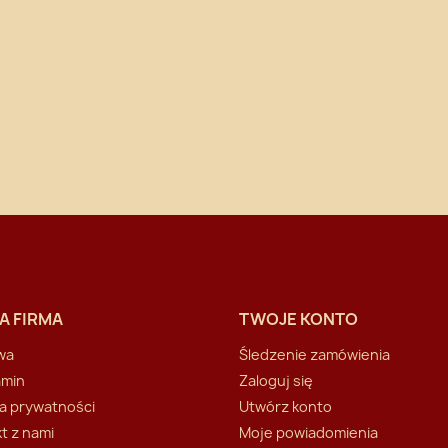
A FIRMA
TWOJE KONTO
wa
Śledzenie zamówienia
amin
Zaloguj się
ka prywatności
Utwórz konto
t z nami
Moje powiadomienia