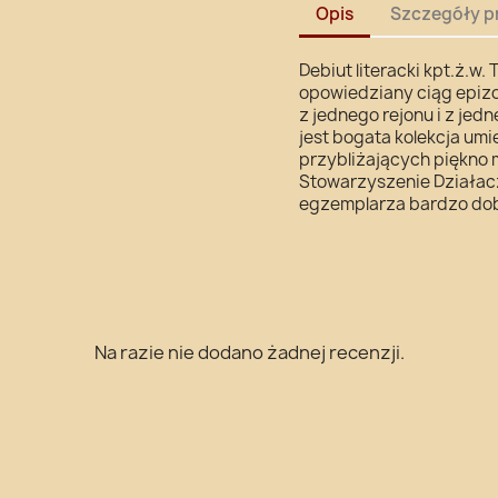
Opis
Szczegóły p
Debiut literacki kpt.ż.w
opowiedziany ciąg epiz
z jednego rejonu i z jed
jest bogata kolekcja umi
przybliżających piękno 
Stowarzyszenie Działaczy
egzemplarza bardzo dob
Na razie nie dodano żadnej recenzji.