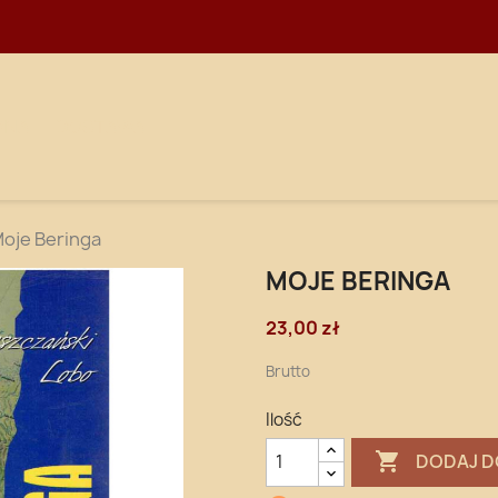
WNA
DOSTAWA
oje Beringa
MOJE BERINGA
23,00 zł
Brutto
Ilość

DODAJ D