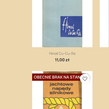
Szybki podgląd

Himal Cu-Cu-Ra
11,00 zł
OBECNIE BRAK NA STANIE
favorite_border