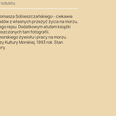
roduktu
. Tomasza Sobieszczańskiego - ciekawie
odów z własnych przeżyć życia na morzu,
nego rejsu. Dodatkowym atutem książki
eszczonych tam fotografii,
morskiego żywiołu i pracy na morzu.
 Kultury Morskiej, 1993 rok. Stan
ry.