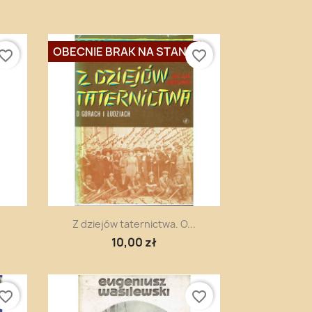
OBECNIE BRAK NA STANIE
vorite_border
favorite_border
Szybki podgląd

Z dziejów taternictwa. O...
10,00 zł
vorite_border
favorite_border