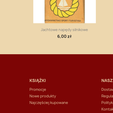
Szybki podgląd

Jachtowe napędy silnikowe
6,00 zł
KSIĄŻKI
NASZ
Promocje
Dosta
Nowe produkty
Regul
Najczęściej kupowane
Polity
Kontak