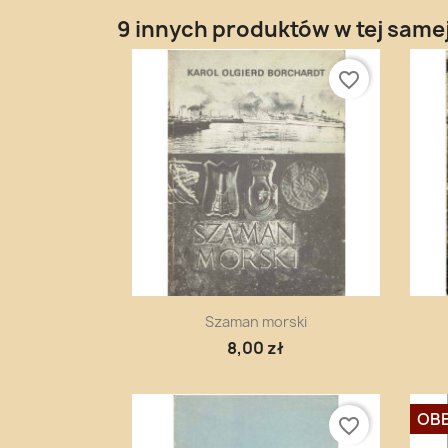
9 innych produktów w tej samej
favorite_border
Szybki podgląd

Szaman morski
8,00 zł
OBE
favorite_border