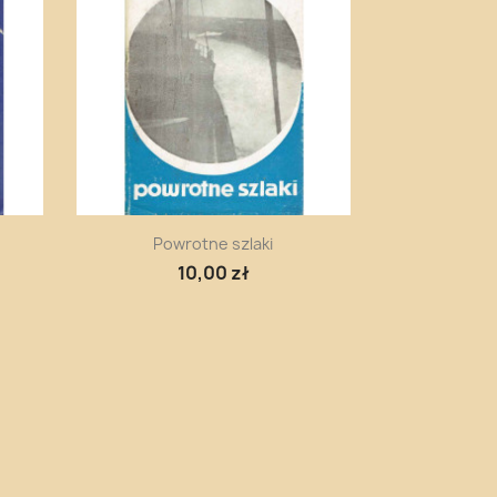
Szybki podgląd

Powrotne szlaki
10,00 zł