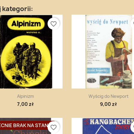
 kategorii:
favorite_border
fa
Szybki podgląd
Szybki podgląd


Alpinizm
Wyścig do Newport
7,00 zł
9,00 zł
CNIE BRAK NA STANIE
favorite_border
fa