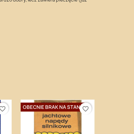
E
OBECNIE BRAK NA STANIE
vorite_border
favorite_border