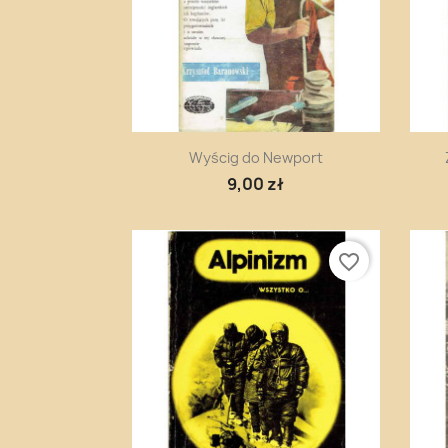
Szybki podgląd

Wyścig do Newport
9,00 zł
favorite_border