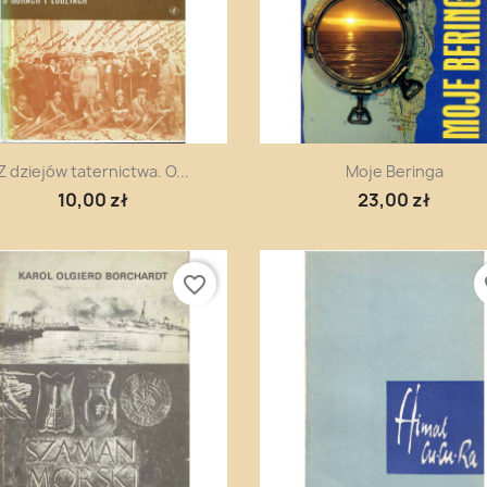
Szybki podgląd
Szybki podgląd


Z dziejów taternictwa. O...
Moje Beringa
10,00 zł
23,00 zł
favorite_border
fa