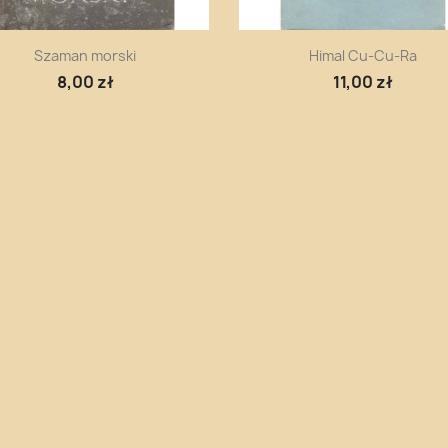
Szybki podgląd
Szybki podgląd


Szaman morski
Himal Cu-Cu-Ra
8,00 zł
11,00 zł