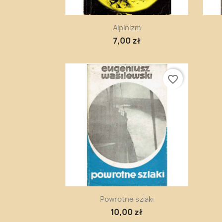
Szybki podgląd

Alpinizm
7,00 zł
favorite_border
Szybki podgląd

Powrotne szlaki
10,00 zł