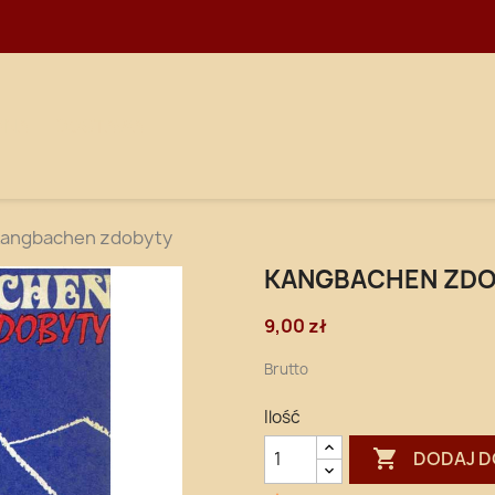
WNA
DOSTAWA
angbachen zdobyty
KANGBACHEN ZD
9,00 zł
Brutto
Ilość

DODAJ D