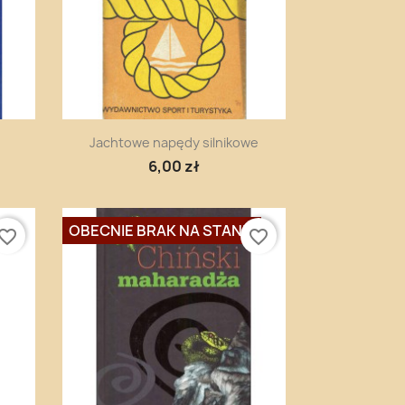
Szybki podgląd

Jachtowe napędy silnikowe
6,00 zł
OBECNIE BRAK NA STANIE
vorite_border
favorite_border