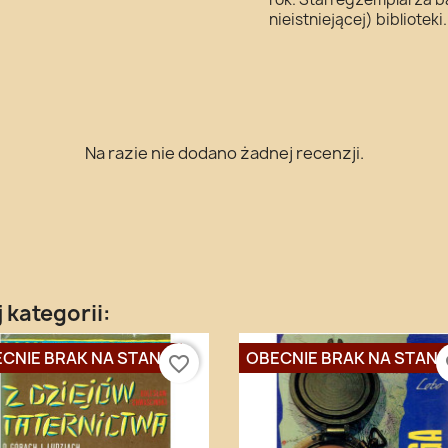
nieistniejącej) biblioteki.
Na razie nie dodano żadnej recenzji.
 kategorii:
CNIE BRAK NA STANIE
OBECNIE BRAK NA STANI
favorite_border
fa