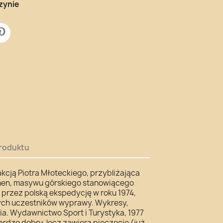
zynie
roduktu
kcją Piotra Młoteckiego, przybliżająca
en, masywu górskiego stanowiącego
 przez polską ekspedycję w roku 1974,
ych uczestników wyprawy. Wykresy,
ia. Wydawnictwo Sport i Turystyka, 1977
ardzo dobry, lecz zawiera pieczęcie (już