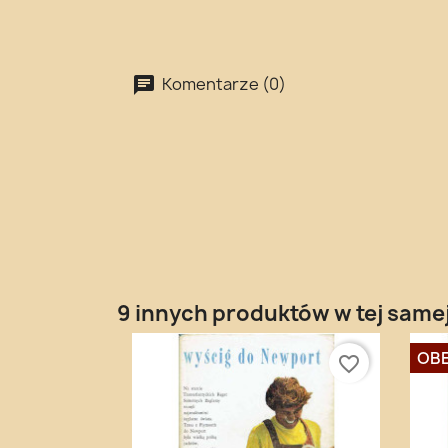
Komentarze (0)
9 innych produktów w tej samej
OBE
favorite_border