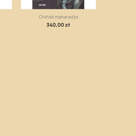
Szybki podgląd

Chiński maharadża
340,00 zł