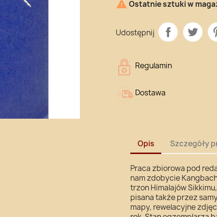

Ostatnie sztuki w maga
Udostępnij
Regulamin
Dostawa
Opis
Szczegóły p
Praca zbiorowa pod reda
nam zdobycie Kangbach
trzon Himalajów Sikkimu,
pisana także przez sam
mapy, rewelacyjne zdjęc
rok. Stan egzemplarza b