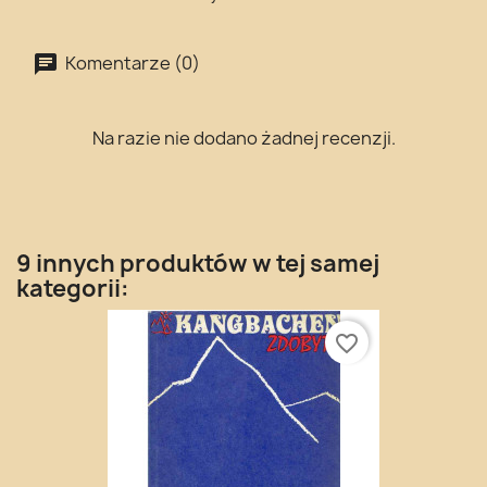
Komentarze (0)
Na razie nie dodano żadnej recenzji.
9 innych produktów w tej samej
kategorii:
favorite_border