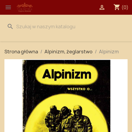
shopping_cart


(0)
search
Strona główna
Alpinizm, żeglarstwo
Alpinizm