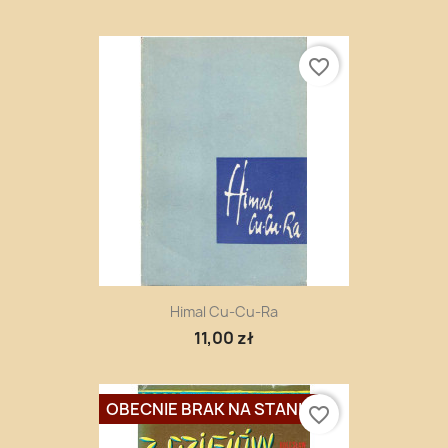
favorite_border
Himal Cu-Cu-Ra
11,00 zł
OBECNIE BRAK NA STANIE
favorite_border