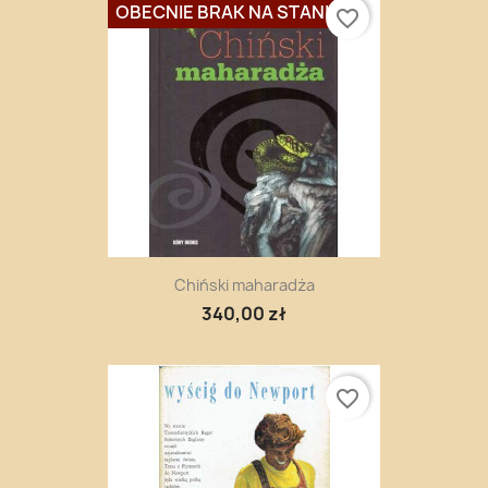
OBECNIE BRAK NA STANIE
favorite_border
Chiński maharadża
340,00 zł
favorite_border