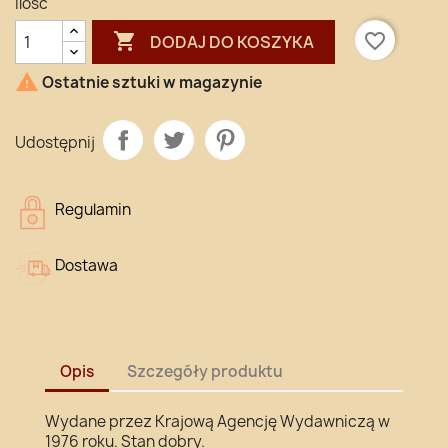
Ilość

favorite_border
DODAJ DO KOSZYKA

Ostatnie sztuki w magazynie
Udostępnij
Regulamin
Dostawa
Opis
Szczegóły produktu
Wydane przez Krajową Agencję Wydawniczą w
1976 roku. Stan dobry.