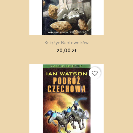
Księżyc Buntowników
20,00 zł
favorite_border