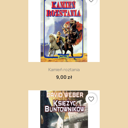
Kamień roztania
9,00 zł
favorite_border