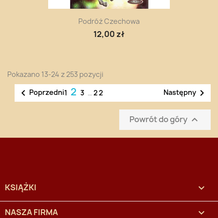
Podróż Czechowa
12,00 zł
Pokazano 13-24 z 253 pozycji
2


Poprzedni
Następny
1
3
…
22
Powrót do góry

KSIĄŻKI

NASZA FIRMA
