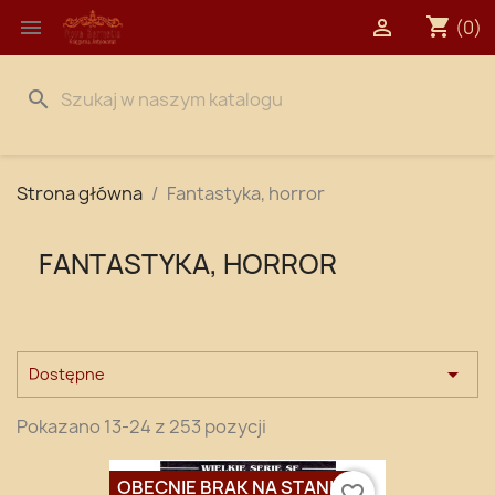
shopping_cart


(0)
search
Strona główna
Fantastyka, horror
FANTASTYKA, HORROR

Dostępne
Pokazano 13-24 z 253 pozycji
OBECNIE BRAK NA STANIE
favorite_border