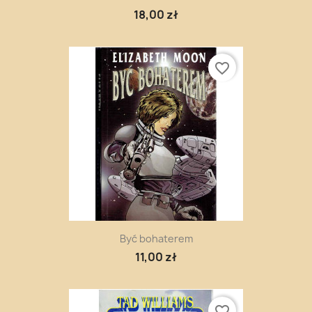
18,00 zł
favorite_border
Być bohaterem
11,00 zł
favorite_border