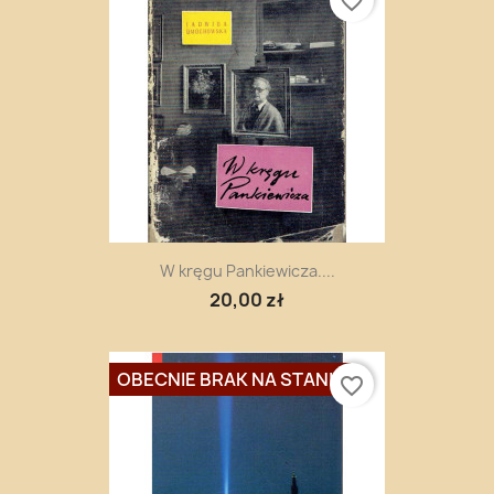
favorite_border
W kręgu Pankiewicza....
20,00 zł
OBECNIE BRAK NA STANIE
favorite_border