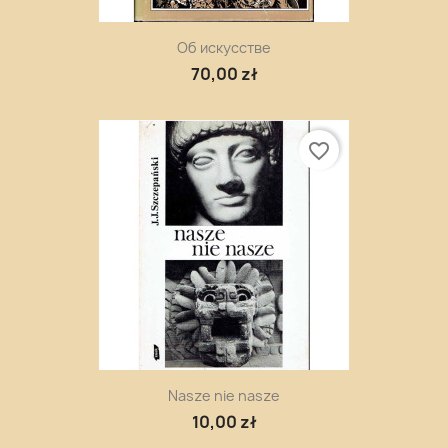
Об искусстве
70,00 zł
favorite_border
Nasze nie nasze
10,00 zł