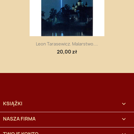
Leon Tarasewicz. Malarstwo....
20,00 zł
KSIĄŻKI

NASZA FIRMA
