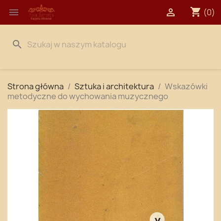
shopping_cart


(0)
search
Strona główna
Sztuka i architektura
Wskazówki
metodyczne do wychowania muzycznego