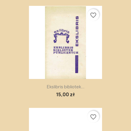
favorite_border
Ekslibris bibliotek...
15,00 zł
favorite_border