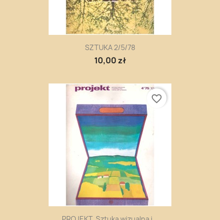
SZTUKA 2/5/78
10,00 zł
favorite_border
PROJEKT. Sztuka wizualna i...