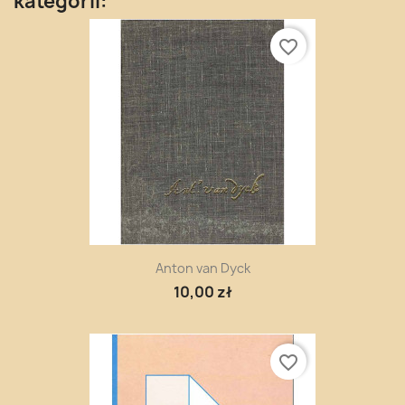
kategorii:
favorite_border
Anton van Dyck
10,00 zł
favorite_border