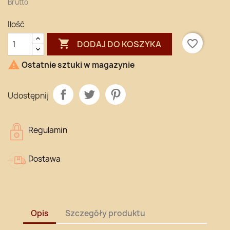
Brutto
Ilość

favorite_border
DODAJ DO KOSZYKA

Ostatnie sztuki w magazynie
Udostępnij
Regulamin
Dostawa
Opis
Szczegóły produktu