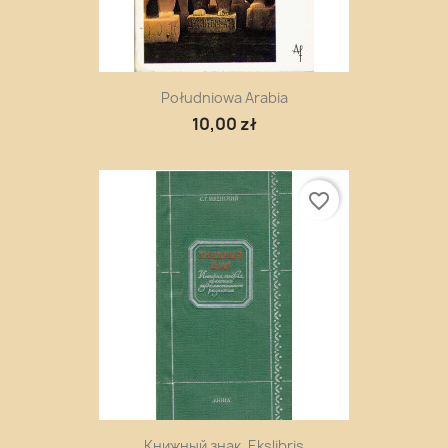
Południowa Arabia
10,00 zł
favorite_border
Книжный знак. Ekslibris