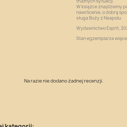
trudnych sytuacji.
W książce znajdziemy po
nawrócenie, o dobrą spo
sługa Boży z Neapolu.
Wydawnictwo Esprit, 202
Stan egzemplarza więcej
Na razie nie dodano żadnej recenzji.
j kategorii: