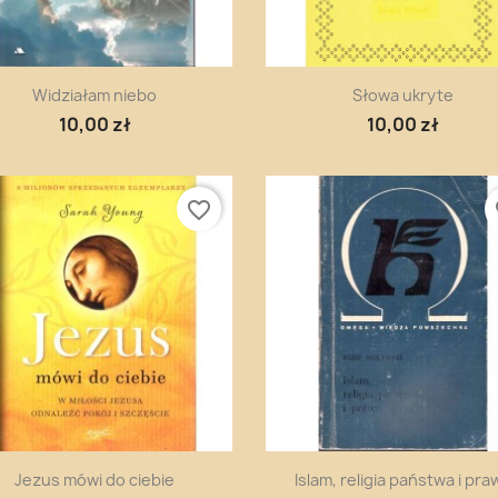
Szybki podgląd
Szybki podgląd


Widziałam niebo
Słowa ukryte
10,00 zł
10,00 zł
favorite_border
fa
Szybki podgląd
Szybki podgląd


Jezus mówi do ciebie
Islam, religia państwa i pra