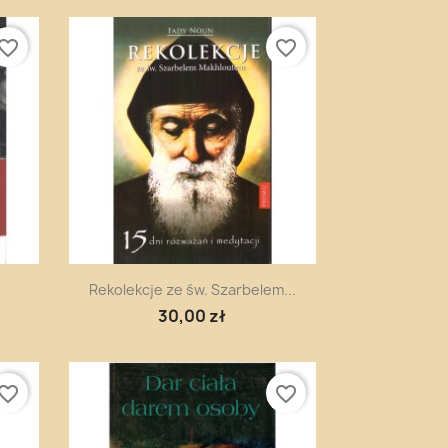
vorite_border
favorite_border
Szybki podgląd

Rekolekcje ze św. Szarbelem...
30,00 zł
vorite_border
favorite_border