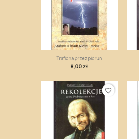
Szybki podgląd

Trafiona przez piorun
8,00 zł
favorite_border