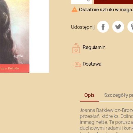

Ostatnie sztuki w maga
Udostępnij
Regulamin
Dostawa
Opis
Szczegóły p
Joanna Bątkiewicz-Broże
przesłań, które ks. Dol
immaginette. Te porusza
duchowymi radami i kon