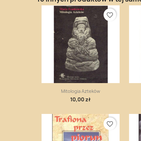
favorite_border
Szybki podgląd

Mitologia Azteków
10,00 zł
favorite_border