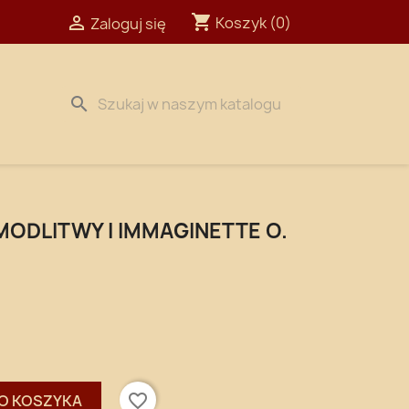
shopping_cart

Koszyk
(0)
Zaloguj się
search
MODLITWY I IMMAGINETTE O.
favorite_border
O KOSZYKA