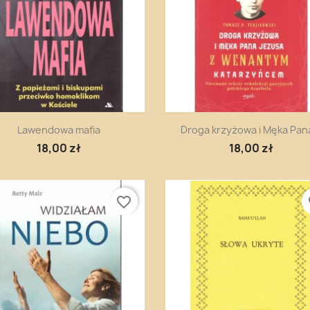
Szybki podgląd
Szybki podgląd


Lawendowa mafia
Droga krzyżowa i Męka Pana
18,00 zł
18,00 zł
favorite_border
fa