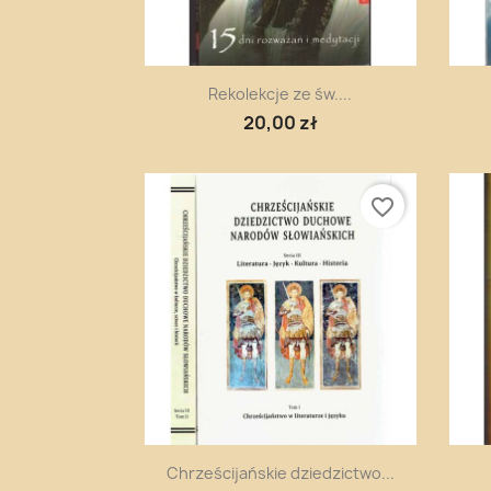
Szybki podgląd

Rekolekcje ze św....
20,00 zł
favorite_border
Szybki podgląd

Chrześcijańskie dziedzictwo...