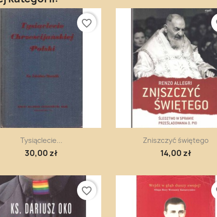
favorite_border
fa
Szybki podgląd
Szybki podgląd


Tysiąclecie...
Zniszczyć świętego
30,00 zł
14,00 zł
favorite_border
fa