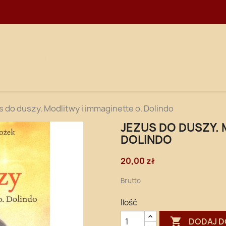
WNA
DOSTAWA
 do duszy. Modlitwy i immaginette o. Dolindo
JEZUS DO DUSZY. 
DOLINDO
20,00 zł
Brutto
Ilość

DODAJ D