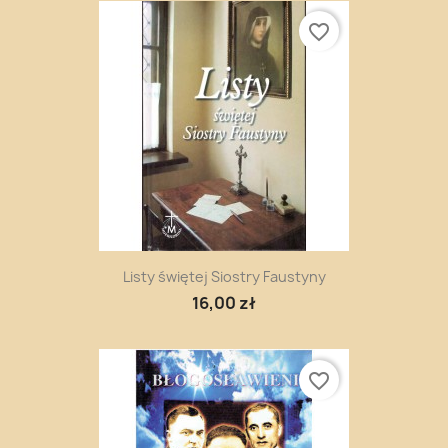
favorite_border
Listy świętej Siostry Faustyny
16,00 zł
favorite_border