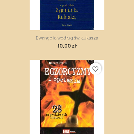
Ewangelia według św. Łukasza
10,00 zł
favorite_border