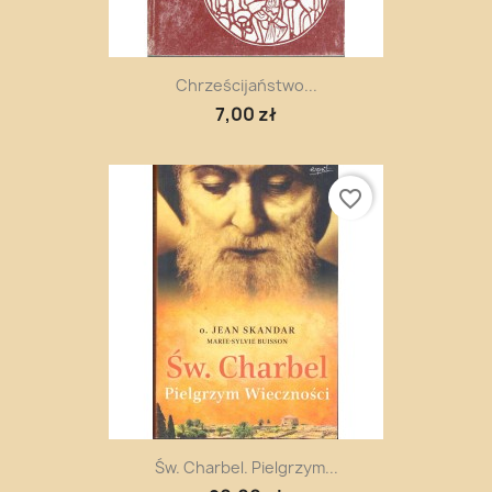
Chrześcijaństwo...
7,00 zł
favorite_border
Św. Charbel. Pielgrzym...