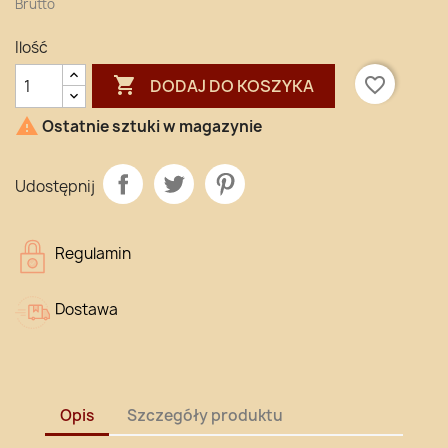
Brutto
Ilość

favorite_border
DODAJ DO KOSZYKA

Ostatnie sztuki w magazynie
Udostępnij
Regulamin
Dostawa
Opis
Szczegóły produktu