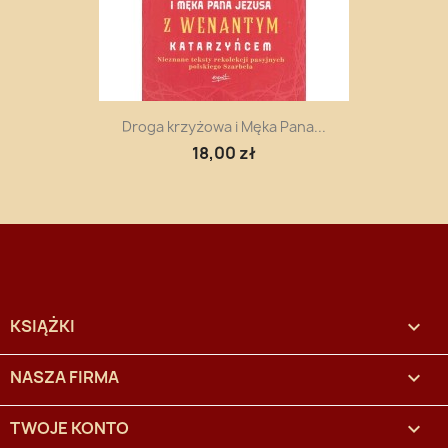
Droga krzyżowa i Męka Pana...
18,00 zł
KSIĄŻKI

NASZA FIRMA

TWOJE KONTO
