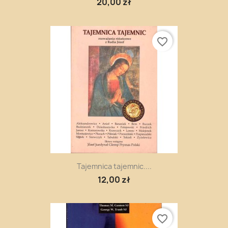
20,00 zł
favorite_border
Tajemnica tajemnic....
12,00 zł
favorite_border