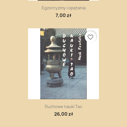
Egzorcyzmy i opętania
7,00 zł
favorite_border
Duchowe nauki Tao
26,00 zł