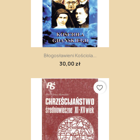
Błogosławieni Kościola...
30,00 zł
favorite_border