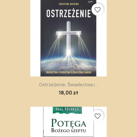
favorite_border
Ostrzeżenie. Świadectwa i...
18,00 zł
favorite_border