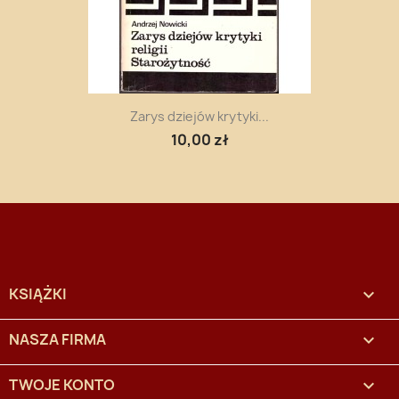
Zarys dziejów krytyki...
10,00 zł
KSIĄŻKI

NASZA FIRMA

TWOJE KONTO
