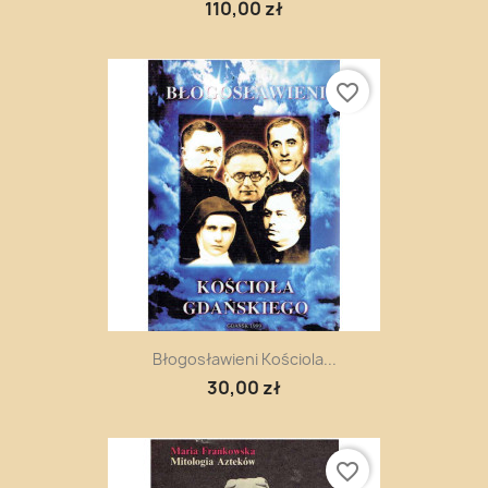
110,00 zł
favorite_border
Błogosławieni Kościola...
30,00 zł
favorite_border