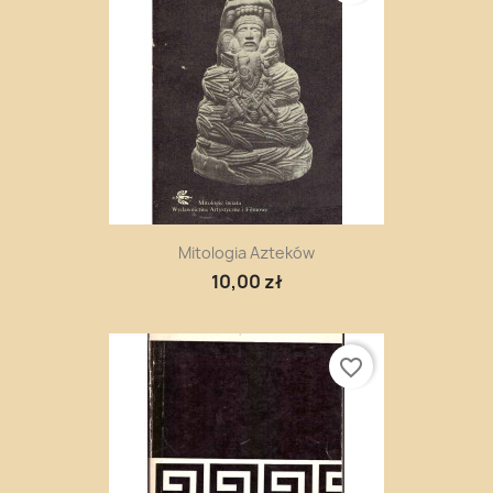
Mitologia Azteków
10,00 zł
favorite_border