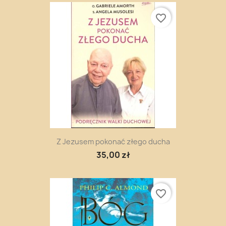
favorite_border
Z Jezusem pokonać złego ducha
35,00 zł
favorite_border