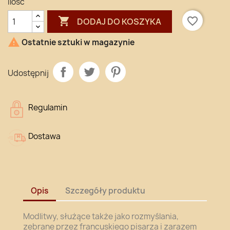
Ilość

favorite_border
DODAJ DO KOSZYKA

Ostatnie sztuki w magazynie
Udostępnij
Regulamin
Dostawa
Opis
Szczegóły produktu
Modlitwy, służące także jako rozmyślania,
zebrane przez francuskiego pisarza i zarazem