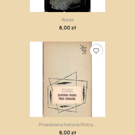
Woda
8,00 zł
favorite_border
Przedziwna historia Piotra...
8,00 zł