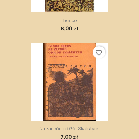
Tempo
8,00 zł
favorite_border
Na zachód od Gór Skalistych
7,00 zł