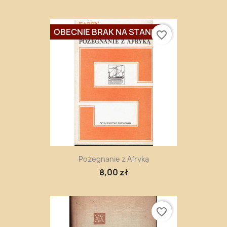
OBECNIE BRAK NA STANIE
favorite_border
Pożegnanie z Afryką
8,00 zł
favorite_border