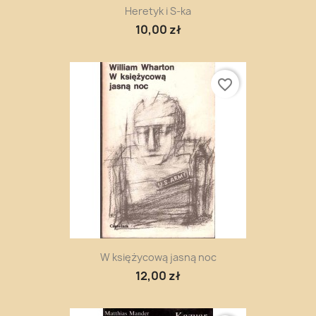
Heretyk i S-ka
10,00 zł
favorite_border
W księżycową jasną noc
12,00 zł