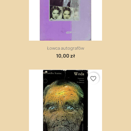
Łowca autografów
10,00 zł
favorite_border