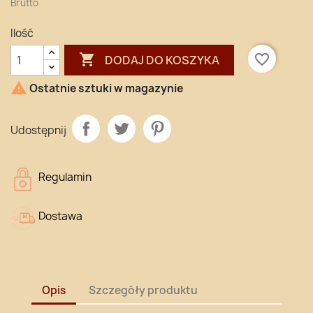
Brutto
Ilość

favorite_border
DODAJ DO KOSZYKA

Ostatnie sztuki w magazynie
Udostępnij
Regulamin
Dostawa
Opis
Szczegóły produktu