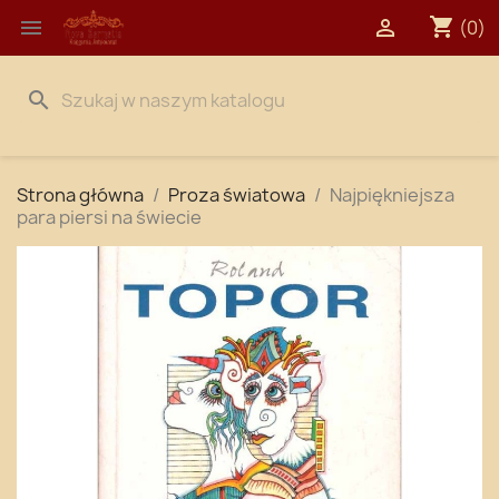
shopping_cart


(0)
search
Strona główna
Proza światowa
Najpiękniejsza
para piersi na świecie