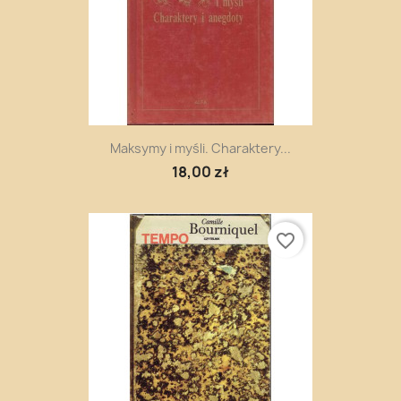
Maksymy i myśli. Charaktery...
18,00 zł
favorite_border