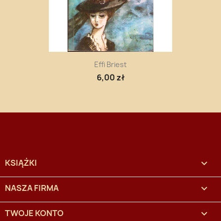
Effi Briest
6,00 zł
KSIĄŻKI

NASZA FIRMA

TWOJE KONTO
