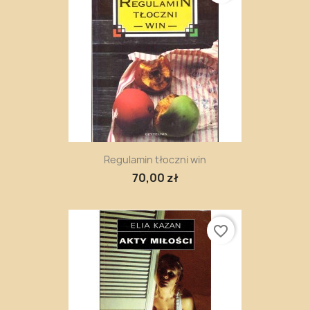
Regulamin tłoczni win
70,00 zł
favorite_border