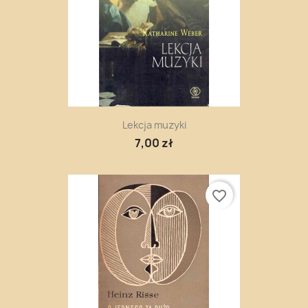
Lekcja muzyki
7,00 zł
favorite_border