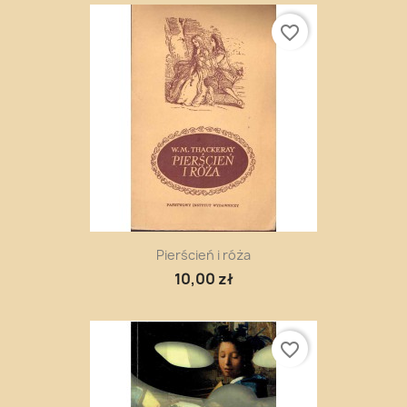
favorite_border
Pierścień i róża
10,00 zł
favorite_border