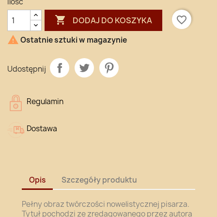
Ilość

favorite_border
DODAJ DO KOSZYKA

Ostatnie sztuki w magazynie
Udostępnij
Regulamin
Dostawa
Opis
Szczegóły produktu
Pełny obraz twórczości nowelistycznej pisarza.
Tytuł pochodzi ze zredagowanego przez autora