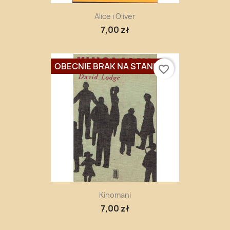
Alice i Oliver
7,00 zł
OBECNIE BRAK NA STANIE
favorite_border
Kinomani
7,00 zł