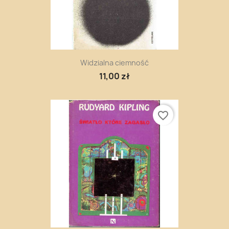
Widzialna ciemność
11,00 zł
favorite_border