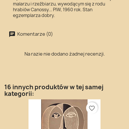
malarzu i rzeźbiarzu, wywodącym się z rodu
hrabiów Canossy... PIW, 1960 rok. Stan
egzemplarza dobry.
Komentarze (0)
Na razie nie dodano żadnej recenzji.
16 innych produktów w tej samej
kategorii:
favorite_border