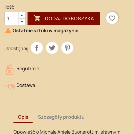
Ilość

favorite_border
DODAJ DO KOSZYKA

Ostatnie sztuki w magazynie
Udostępnij
Regulamin
Dostawa
Opis
Szczegóły produktu
Opowieść o Michale Aniele Buonarottim, sławnym