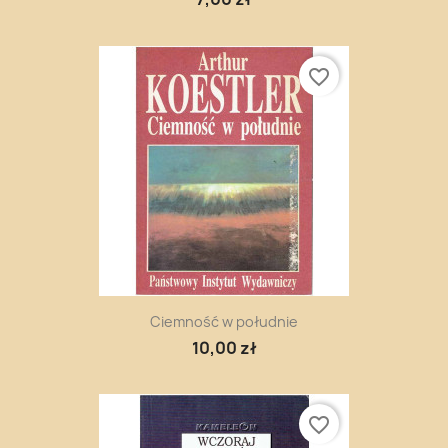
favorite_border
Ciemność w południe
10,00 zł
favorite_border