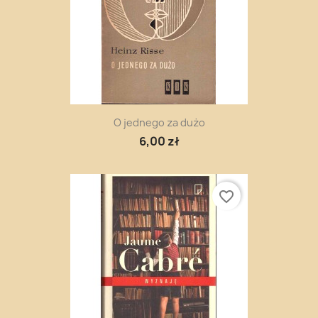
O jednego za dużo
6,00 zł
favorite_border