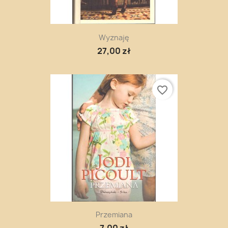
Wyznaję
27,00 zł
favorite_border
Przemiana
7,00 zł