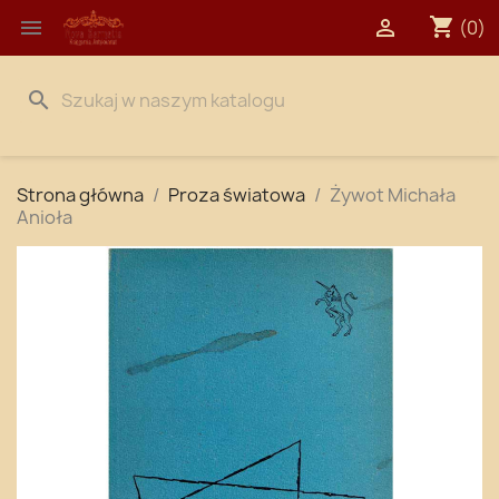
shopping_cart


(0)
search
Strona główna
Proza światowa
Żywot Michała
Anioła