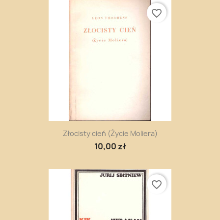
favorite_border
Złocisty cień (Życie Moliera)
10,00 zł
favorite_border