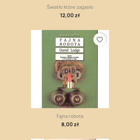
Światło które zagasło
12,00 zł
favorite_border
Fajna robota
8,00 zł