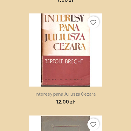
favorite_border
Interesy pana Juliusza Cezara
12,00 zł
favorite_border