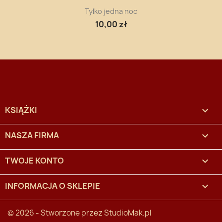
Tylko jedna noc
10,00 zł
KSIĄŻKI

NASZA FIRMA

TWOJE KONTO

INFORMACJA O SKLEPIE
keyboard_arrow_down
© 2026 - Stworzone przez
StudioMak.pl