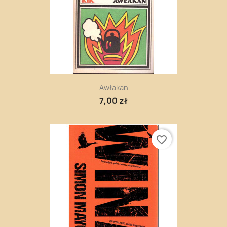
Awłakan
7,00 zł
favorite_border