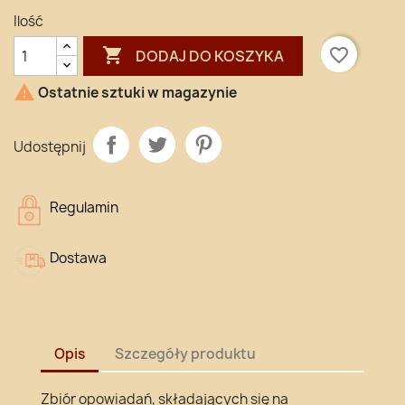
Ilość

favorite_border
DODAJ DO KOSZYKA

Ostatnie sztuki w magazynie
Udostępnij
Regulamin
Dostawa
Opis
Szczegóły produktu
Zbiór opowiadań, składających się na