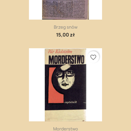
Brzeg snów
15,00 zł
favorite_border
Morderstwo