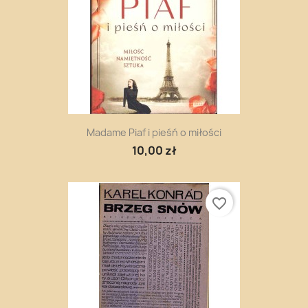
Madame Piaf i pieśń o miłości
10,00 zł
favorite_border