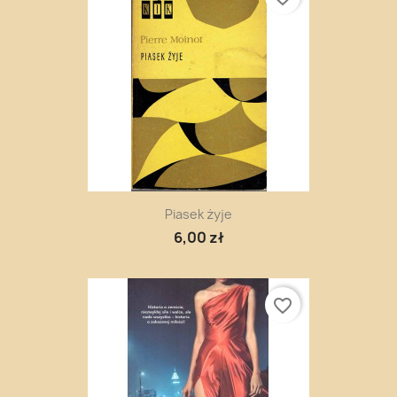
Piasek żyje
6,00 zł
favorite_border