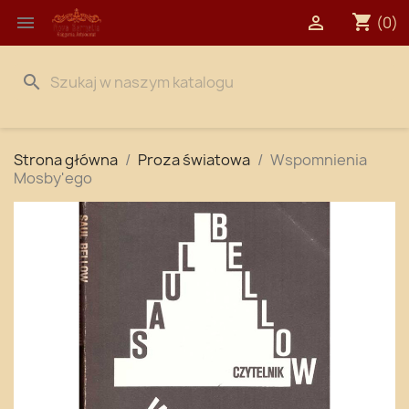
shopping_cart


(0)
search
Strona główna
Proza światowa
Wspomnienia
Mosby'ego