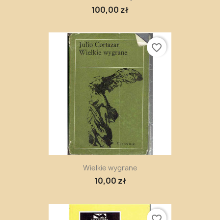
100,00 zł
favorite_border
Wielkie wygrane
10,00 zł
favorite_border