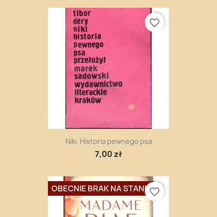
favorite_border
Niki. Historia pewnego psa
7,00 zł
OBECNIE BRAK NA STANIE
favorite_border