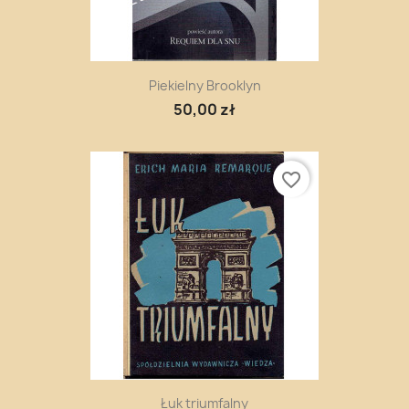
Piekielny Brooklyn
50,00 zł
favorite_border
Łuk triumfalny