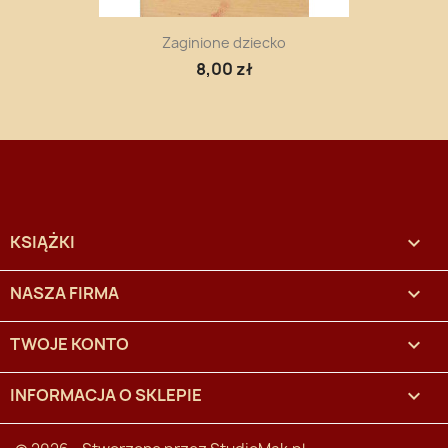
Zaginione dziecko
8,00 zł
KSIĄŻKI

NASZA FIRMA

TWOJE KONTO

INFORMACJA O SKLEPIE
keyboard_arrow_down