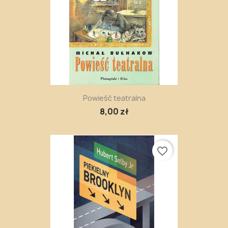
Powieść teatralna
8,00 zł
favorite_border