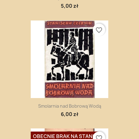
5,00 zł
favorite_border
Smolarnia nad Bobrową Wodą
6,00 zł
OBECNIE BRAK NA STANIE
favorite_border