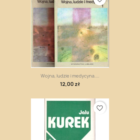
Wojna, ludzie i medycyna....
12,00 zł
favorite_border