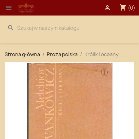
shopping_cart


(0)
search
Strona główna
Proza polska
Królik i oceany