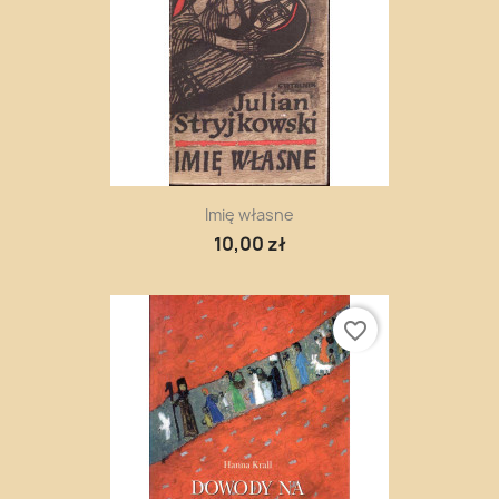
Imię własne
10,00 zł
favorite_border