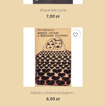
Wspaniałe życie
7,00 zł
favorite_border
Między ustami a brzegiem...
6,00 zł