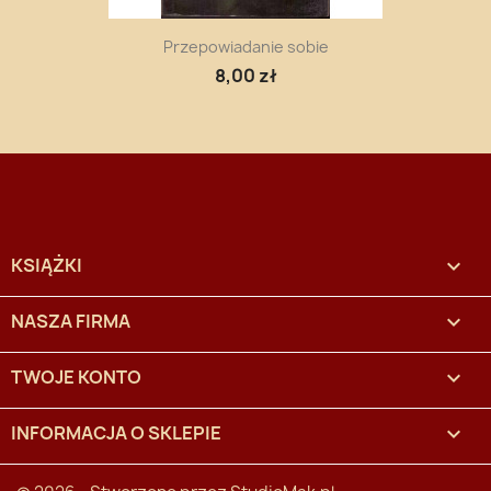
Przepowiadanie sobie
8,00 zł
KSIĄŻKI

NASZA FIRMA

TWOJE KONTO

INFORMACJA O SKLEPIE
keyboard_arrow_down