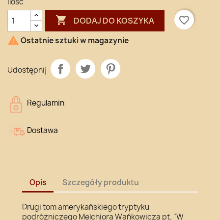
Ilość

favorite_border
DODAJ DO KOSZYKA

Ostatnie sztuki w magazynie
Udostępnij
Regulamin
Dostawa
Opis
Szczegóły produktu
Drugi tom amerykańskiego tryptyku
podróżniczego Melchiora Wańkowicza pt. "W