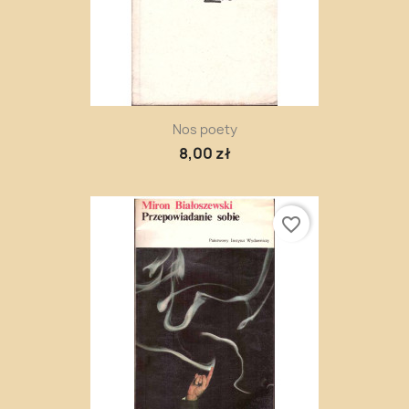
Nos poety
8,00 zł
favorite_border