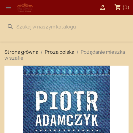
shopping_cart


(0)
search
Strona główna
Proza polska
Pożądanie mieszka
w szafie