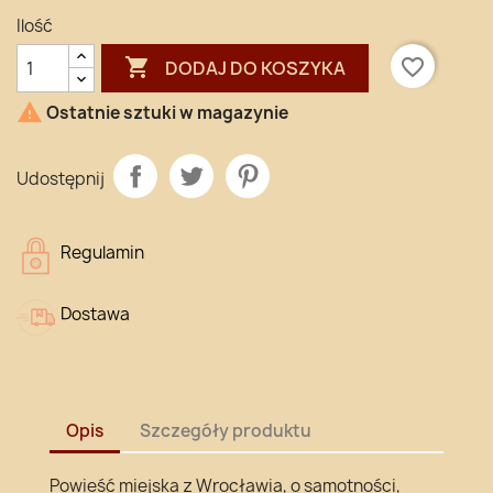
Ilość

favorite_border
DODAJ DO KOSZYKA

Ostatnie sztuki w magazynie
Udostępnij
Regulamin
Dostawa
Opis
Szczegóły produktu
Powieść miejska z Wrocławia, o samotności,