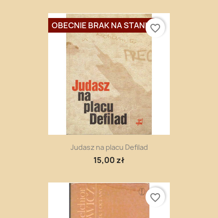
OBECNIE BRAK NA STANIE
favorite_border
Judasz na placu Defilad
15,00 zł
favorite_border