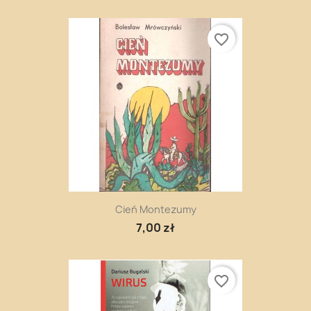
favorite_border
Cień Montezumy
7,00 zł
favorite_border