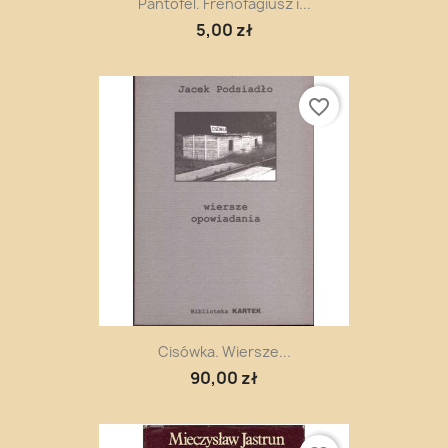
Pantofel. Frenofagiusz i...
5,00 zł
favorite_border
Cisówka. Wiersze...
90,00 zł