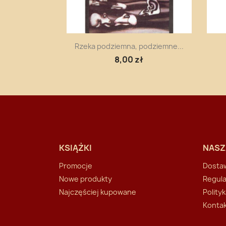
Szybki podgląd

Rzeka podziemna, podziemne...
8,00 zł
KSIĄŻKI
NASZ
Promocje
Dosta
Nowe produkty
Regul
Najczęściej kupowane
Polity
Kontak