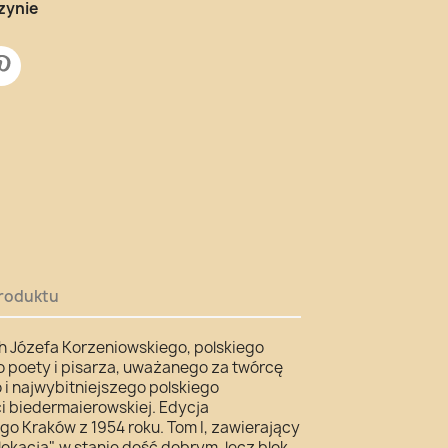
zynie
roduktu
 Józefa Korzeniowskiego, polskiego
 poety i pisarza, uważanego za twórcę
i najwybitniejszego polskiego
i biedermaierowskiej. Edycja
o Kraków z 1954 roku. Tom I, zawierający
lokacja", w stanie dość dobrym, lecz blok