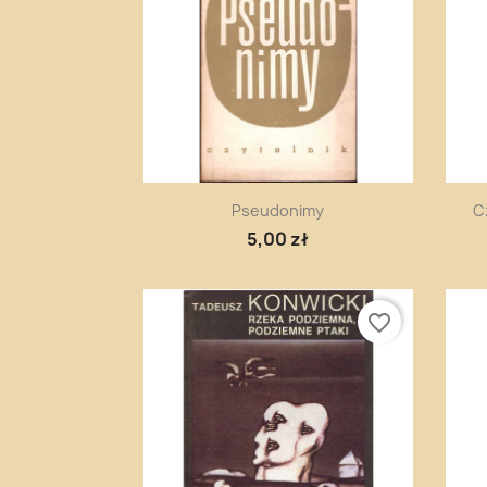
Szybki podgląd

Pseudonimy
C
5,00 zł
favorite_border