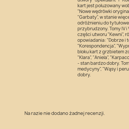
kart jest poluzowany wobe
"Nowe wędrówki oryginała
"Garbaty", w stanie więc
odróżnieniu do tytułowe
przybrudzony. Tomy IV i
części utworu "Kewni", r
opowiadania: "Dobrze i t
"Korespondencja", "Wypr
bloku kart z grzbietem z
"Klara", "Aniela", "Karpa
- stan bardzo dobry. Tom 
medycyny", "Wąsy i peruk
dobry.
Na razie nie dodano żadnej recenzji.