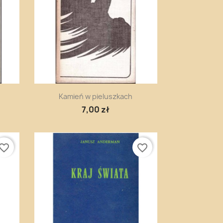
Szybki podgląd

Kamień w pieluszkach
7,00 zł
vorite_border
favorite_border