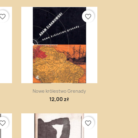
vorite_border
favorite_border
Szybki podgląd

Nowe królestwo Grenady
12,00 zł
vorite_border
favorite_border