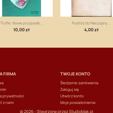
Szybki podgląd
Szybki podgląd


Trufle. Nowe przypadki...
Podróż do Nieczajny....
10,00 zł
4,00 zł
A FIRMA
TWOJE KONTO
wa
Śledzenie zamówienia
amin
Zaloguj się
ka prywatności
Utwórz konto
t z nami
Moje powiadomienia
© 2026 - Stworzone przez
StudioMak.pl