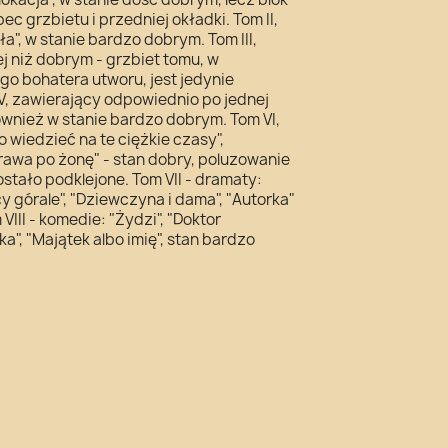
c grzbietu i przedniej okładki. Tom II,
", w stanie bardzo dobrym. Tom III,
ej niż dobrym - grzbiet tomu, w
go bohatera utworu, jest jedynie
 V, zawierający odpowiednio po jednej
ównież w stanie bardzo dobrym. Tom VI,
o wiedzieć na te ciężkie czasy",
awa po żonę" - stan dobry, poluzowanie
ostało podklejone. Tom VII - dramaty:
ccy górale", "Dziewczyna i dama", "Autorka"
VIII - komedie: "Żydzi", "Doktor
a", "Majątek albo imię", stan bardzo