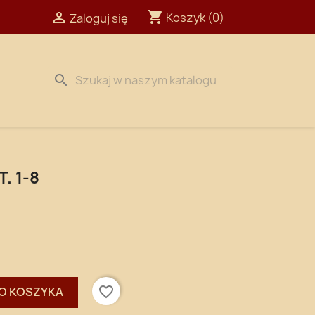
shopping_cart

Koszyk
(0)
Zaloguj się
search
. 1-8
favorite_border
O KOSZYKA