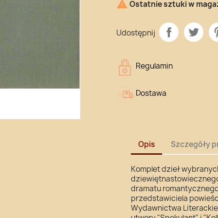

Ostatnie sztuki w maga
Udostępnij
Regulamin
Dostawa
Opis
Szczegóły p
Komplet dzieł wybranych
dziewiętnastowiecznego
dramatu romantycznego 
przedstawiciela powieśc
Wydawnictwa Literackieg
utwory "Spekulant" i "Kol