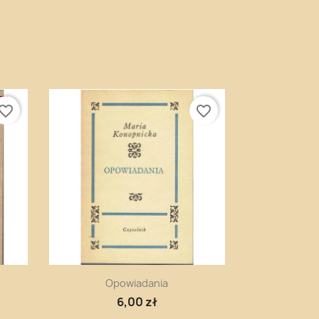
E
vorite_border
favorite_border
Szybki podgląd

Opowiadania
6,00 zł