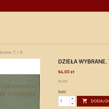
WNA
DOSTAWA
brane. T. 1-8
DZIEŁA WYBRANE. T
64,00 zł
Brutto
Ilość

DODAJ D