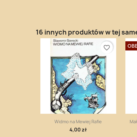
16 innych produktów w tej same
OBE
favorite_border
Szybki podgląd

Widmo na Mewiej Rafie
Mak
4,00 zł