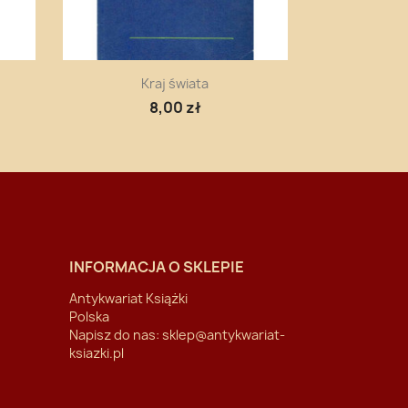
Szybki podgląd

Kraj świata
8,00 zł
INFORMACJA O SKLEPIE
Antykwariat Książki
Polska
Napisz do nas:
sklep@antykwariat-
ksiazki.pl