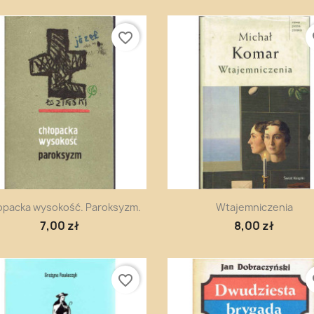
favorite_border
fa
Szybki podgląd
Szybki podgląd


opacka wysokość. Paroksyzm.
Wtajemniczenia
7,00 zł
8,00 zł
favorite_border
fa