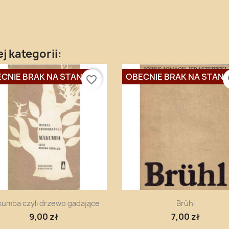
j kategorii:
CNIE BRAK NA STANIE
OBECNIE BRAK NA STANI
favorite_border
fa
Szybki podgląd
Szybki podgląd


umba czyli drzewo gadające
Brühl
9,00 zł
7,00 zł