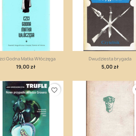
Szybki podgląd
Szybki podgląd


zci Godna Matka Włóczęga
Dwudziesta brygada
19,00 zł
5,00 zł
favorite_border
fa