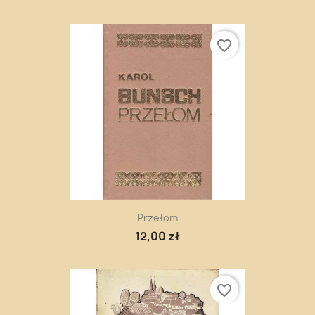
favorite_border
Przełom
12,00 zł
favorite_border