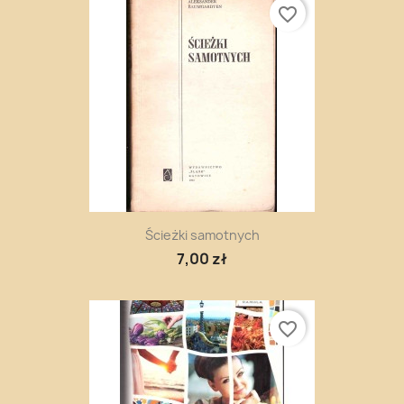
favorite_border
Ścieżki samotnych
7,00 zł
favorite_border