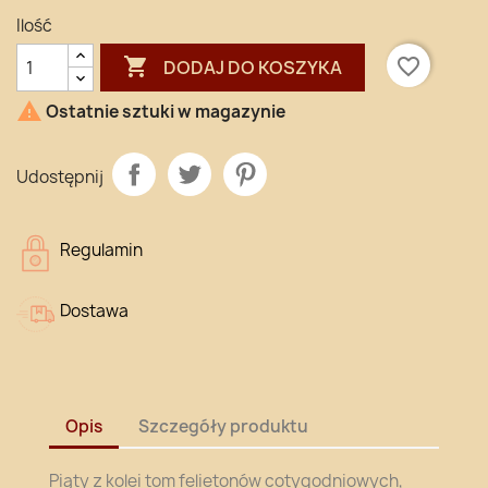
Ilość

favorite_border
DODAJ DO KOSZYKA

Ostatnie sztuki w magazynie
Udostępnij
Regulamin
Dostawa
Opis
Szczegóły produktu
Piąty z kolei tom felietonów cotygodniowych,