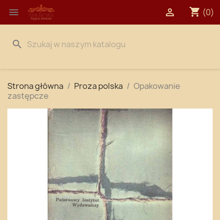
shopping_cart


(0)
search
Strona główna
Proza polska
Opakowanie
zastępcze