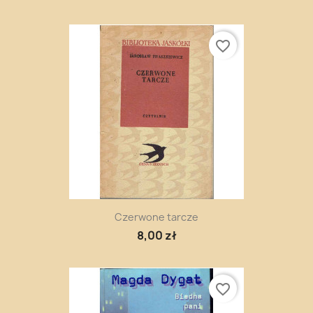
favorite_border
Czerwone tarcze
8,00 zł
favorite_border