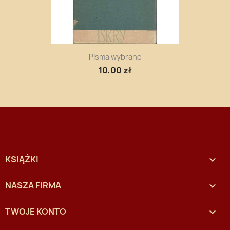
Pisma wybrane
10,00 zł
KSIĄŻKI

NASZA FIRMA

TWOJE KONTO
