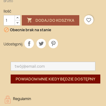
Brutto
Ilość

favorite_border
DODAJ DO KOSZYKA

Obecnie brak na stanie
Udostępnij
POWIADOM MNIE KIEDY BĘDZIE DOSTĘPNY
Regulamin