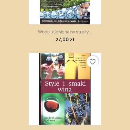
Woda utleniona na straży...
27,00 zł
favorite_border