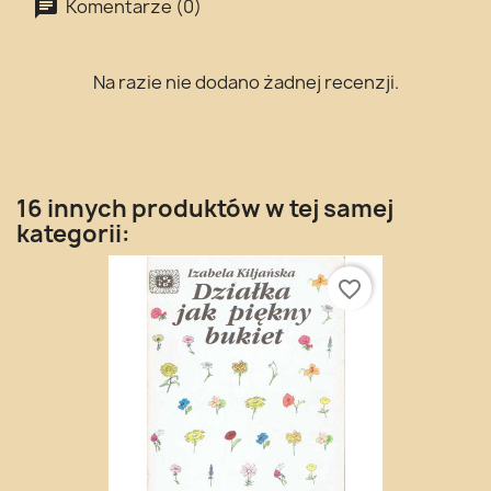
Komentarze (0)
Na razie nie dodano żadnej recenzji.
16 innych produktów w tej samej
kategorii:
favorite_border