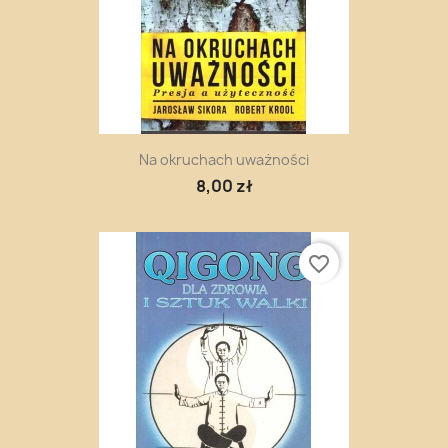
Na okruchach uważności
8,00 zł
favorite_border