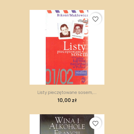
favorite_border
Listy pieczętowane sosem,...
10,00 zł
favorite_border