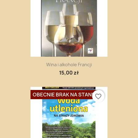
Wina i alkohole Francji
15,00 zł
OBECNIE BRAK NA STANIE
favorite_border