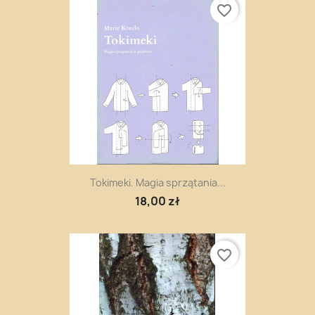
favorite_border
Tokimeki. Magia sprzątania...
18,00 zł
favorite_border