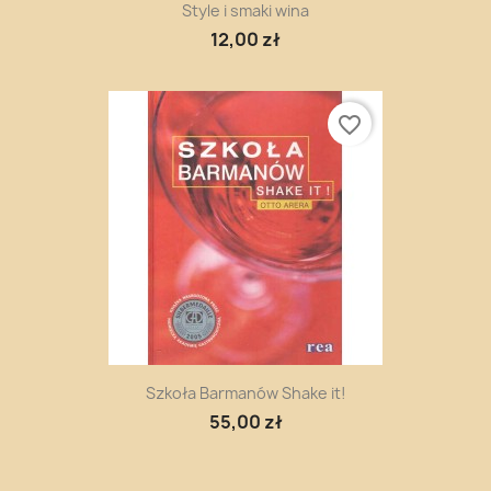
Style i smaki wina
12,00 zł
favorite_border
Szkoła Barmanów Shake it!
55,00 zł