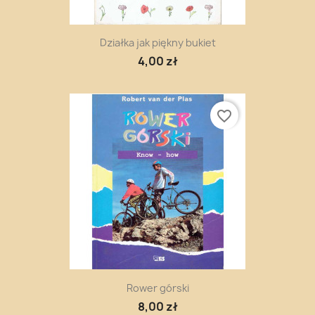
Działka jak piękny bukiet
4,00 zł
favorite_border
Rower górski
8,00 zł