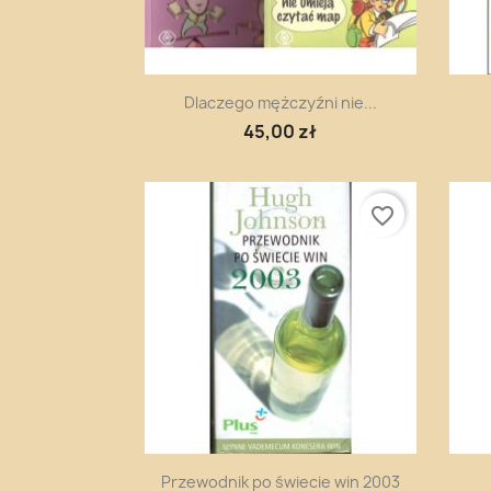
Szybki podgląd

Dlaczego mężczyźni nie...
45,00 zł
favorite_border
Szybki podgląd

Przewodnik po świecie win 2003