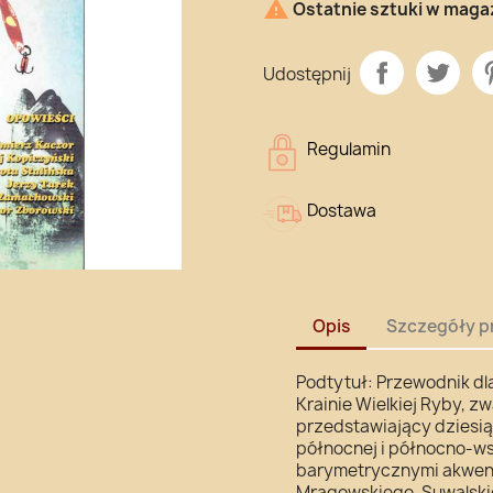

Ostatnie sztuki w maga
Udostępnij
Regulamin
Dostawa
Opis
Szczegóły p
Podtytuł: Przewodnik d
Krainie Wielkiej Ryby, z
przedstawiający dziesiąt
północnej i północno-ws
barymetrycznymi akwenó
Mrągowskiego, Suwalskieg