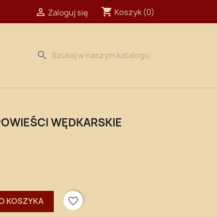
shopping_cart

Koszyk
(0)
Zaloguj się
search
POWIEŚCI WĘDKARSKIE
favorite_border
O KOSZYKA