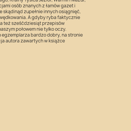
cjami osób znanych z łamów gazet i
e skądinąd zupełnie innych osiągnięć,
 wędkowania. A gdyby ryba faktycznie
ra też sześćdziesiąt przepisów
 naszym połowem nie tylko oczy.
n egzemplarza bardzo dobry, na stronie
ja autora zawartych w książce
.