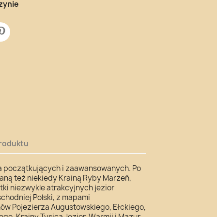
zynie
roduktu
la początkujących i zaawansowanych. Po
waną też niekiedy Krainą Ryby Marzeń,
ki niezwykle atrakcyjnych jezior
chodniej Polski, z mapami
w Pojezierza Augustowskiego, Ełckiego,
o, Krainy Tysica Jezior, Warmii i Mazur,