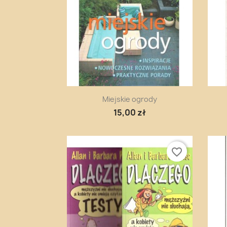
Szybki podgląd

Miejskie ogrody
15,00 zł
favorite_border