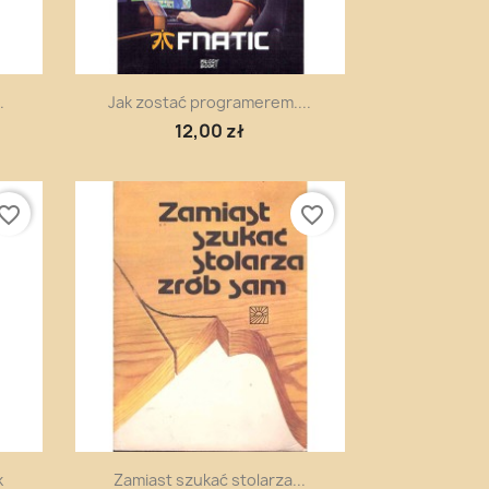
Szybki podgląd

.
Jak zostać programerem....
12,00 zł
vorite_border
favorite_border
Szybki podgląd

k
Zamiast szukać stolarza...