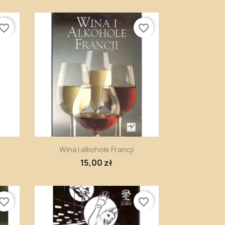
vorite_border
favorite_border
Szybki podgląd

Wina i alkohole Francji
15,00 zł
vorite_border
favorite_border