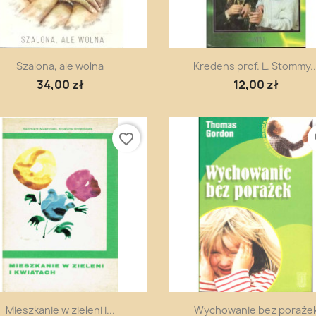
Szybki podgląd
Szybki podgląd


Szalona, ale wolna
Kredens prof. L. Stommy..
34,00 zł
12,00 zł
favorite_border
fa
Szybki podgląd
Szybki podgląd


Mieszkanie w zieleni i...
Wychowanie bez poraże