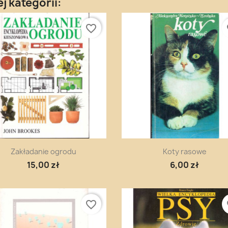
j kategorii:
favorite_border
fa
Szybki podgląd
Szybki podgląd


Zakładanie ogrodu
Koty rasowe
15,00 zł
6,00 zł
favorite_border
fa