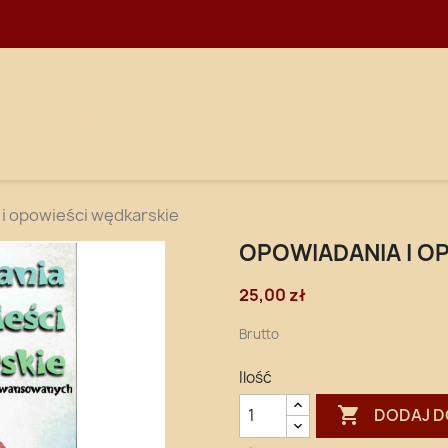
WNA
DOSTAWA
i opowieści wędkarskie
OPOWIADANIA I O
25,00 zł
Brutto
Ilość

DODAJ D