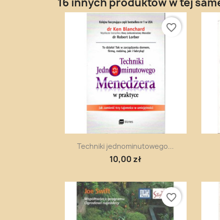
16 innych produktów w tej same
favorite_border
Szybki podgląd

Techniki jednominutowego...
10,00 zł
favorite_border