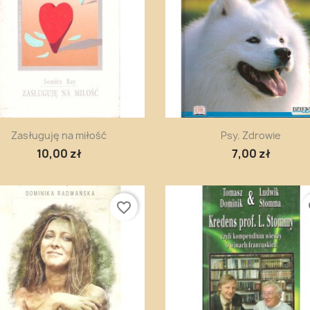
Szybki podgląd
Szybki podgląd


Zasługuję na miłość
Psy. Zdrowie
10,00 zł
7,00 zł
favorite_border
fa