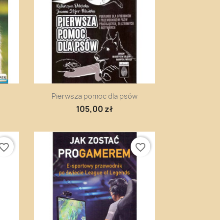
Szybki podgląd

Pierwsza pomoc dla psów
105,00 zł
vorite_border
favorite_border