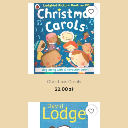
favorite_border
Christmas Carols
22,00 zł
favorite_border