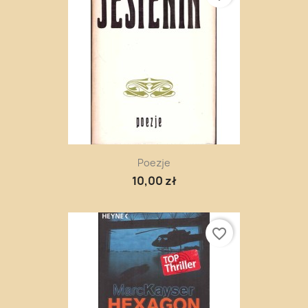
Poezje
10,00 zł
favorite_border