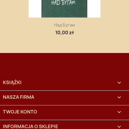
Над Бугам
10,00 zł
KSIĄŻKI

NASZA FIRMA

TWOJE KONTO

INFORMACJA O SKLEPIE
keyboard_arrow_down