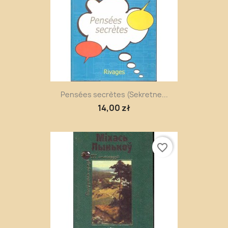
Pensées secrètes (Sekretne...
14,00 zł
favorite_border