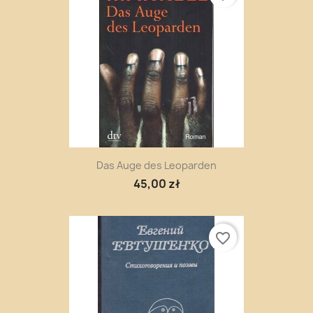
Das Auge des Leoparden
45,00 zł
favorite_border