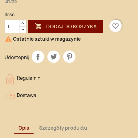
Brutto
Ilość

favorite_border
DODAJ DO KOSZYKA

Ostatnie sztuki w magazynie
Udostępnij
Regulamin
Dostawa
Opis
Szczegóły produktu