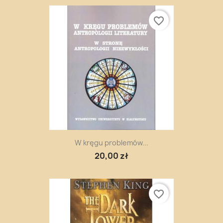
favorite_border
W kręgu problemów...
20,00 zł
favorite_border