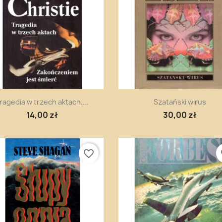
Szybki podgląd
Szybki podgląd


ragedia w trzech aktach....
Szatański wirus
14,00 zł
30,00 zł
favorite_border
fa