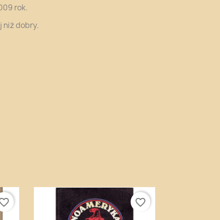
009 rok.
 niż dobry.
vorite_border
favorite_border