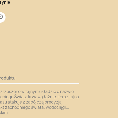
zynie
roduktu
 zrzeszone w tajnym układzie o nazwie
zeciego Świata krwawą łaźnię. Teraz tajna
asu atakuje z zabójczą precyzją
nkt zachodniego świata: wodociągi...
ckim.