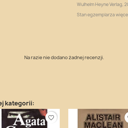
Wulhelm Heyne Verlag, 2
Stan egzemplarza więcej
Na razie nie dodano żadnej recenzji.
j kategorii:
favorite_border
fa