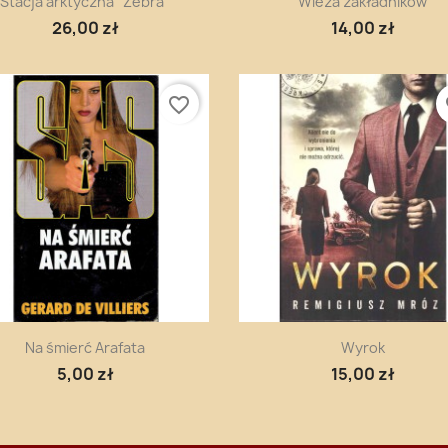
Stacja arktyczna "Zebra"
Wieża zakładników
26,00 zł
14,00 zł
favorite_border
fa
Szybki podgląd
Szybki podgląd


Na śmierć Arafata
Wyrok
5,00 zł
15,00 zł