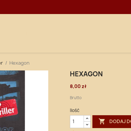
WNA
DOSTAWA
er
Hexagon
HEXAGON
8,00 zł
Brutto
Ilość

DODAJ D