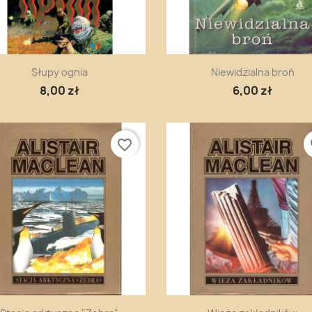
Szybki podgląd
Szybki podgląd


Słupy ognia
Niewidzialna broń
8,00 zł
6,00 zł
favorite_border
fa
Szybki podgląd
Szybki podgląd

