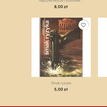
Najdziwniejsze i osobliwe...
8,00 zł
favorite_border
Szybki podgląd

Smak ryzyka
5,00 zł