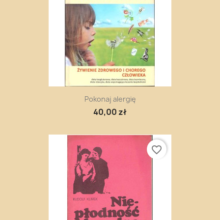
Pokonaj alergię
40,00 zł
favorite_border