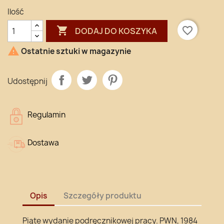
Ilość

favorite_border
DODAJ DO KOSZYKA

Ostatnie sztuki w magazynie
Udostępnij
Regulamin
Dostawa
Opis
Szczegóły produktu
Piąte wydanie podręcznikowej pracy. PWN, 1984