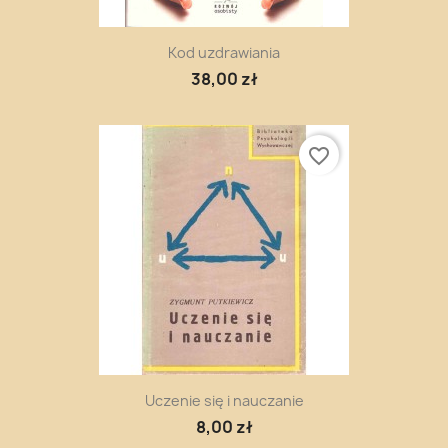
Kod uzdrawiania
38,00 zł
favorite_border
Uczenie się i nauczanie
8,00 zł