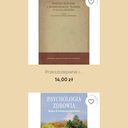
favorite_border
Przeszczepianie i...
14,00 zł
favorite_border