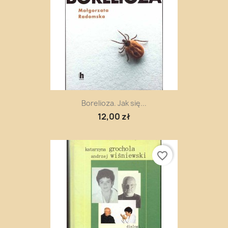
Borelioza. Jak się...
12,00 zł
favorite_border