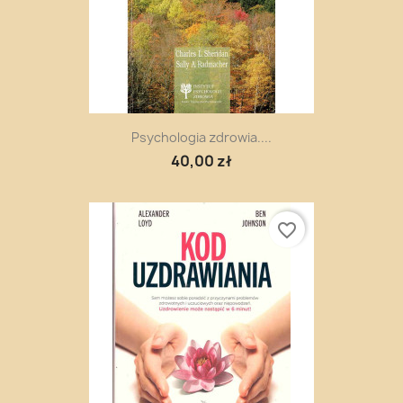
Psychologia zdrowia....
40,00 zł
favorite_border