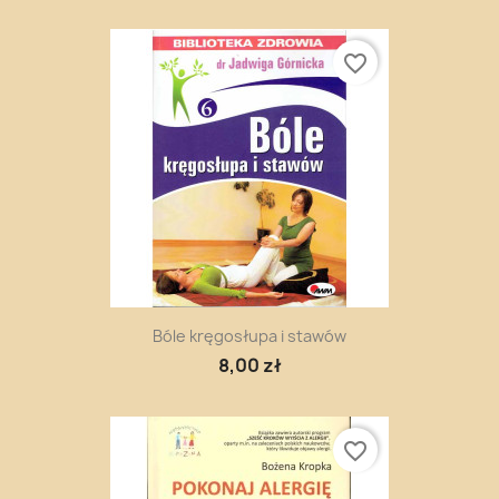
favorite_border
Bóle kręgosłupa i stawów
8,00 zł
favorite_border