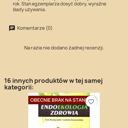
rok. Stan egzemplarza dosyć dobry, wyraźne
ślady używania.
Komentarze (0)
Na razie nie dodano żadnej recenzji.
16 innych produktów w tej samej
kategorii:
OBECNIE BRAK NA STANIE
favorite_border