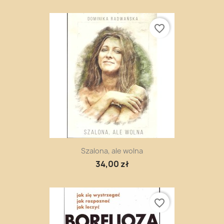
favorite_border
Szalona, ale wolna
34,00 zł
favorite_border