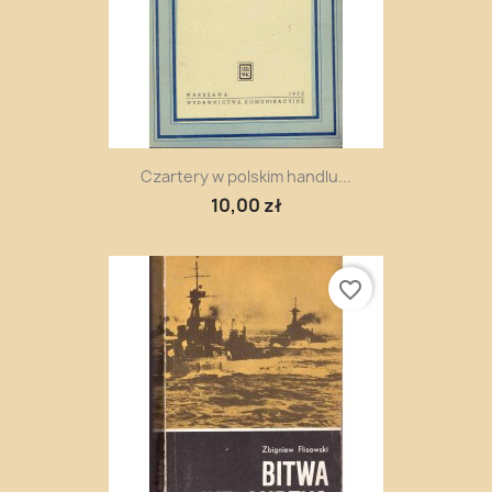
Czartery w polskim handlu...
10,00 zł
favorite_border