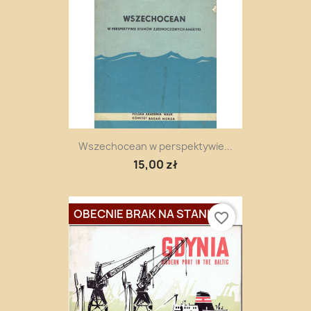
Wszechocean w perspektywie...
15,00 zł
OBECNIE BRAK NA STANIE
favorite_border