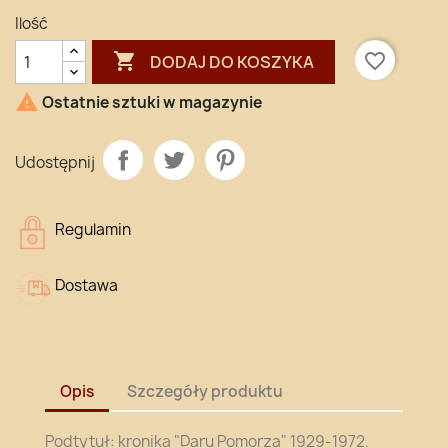
Ilość

favorite_border
DODAJ DO KOSZYKA

Ostatnie sztuki w magazynie
Udostępnij
Regulamin
Dostawa
Opis
Szczegóły produktu
Podtytuł:
kronika "Daru Pomorza" 1929-1972.