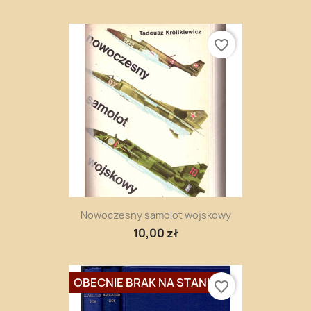
favorite_border
Nowoczesny samolot wojskowy
10,00 zł
OBECNIE BRAK NA STANIE
favorite_border