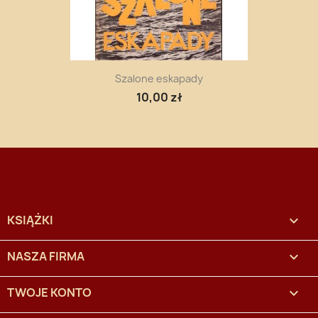
Szalone eskapady
10,00 zł
KSIĄŻKI

NASZA FIRMA

TWOJE KONTO
