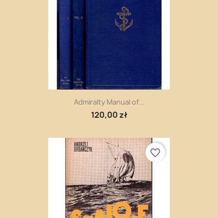
Admiralty Manual of...
120,00 zł
favorite_border