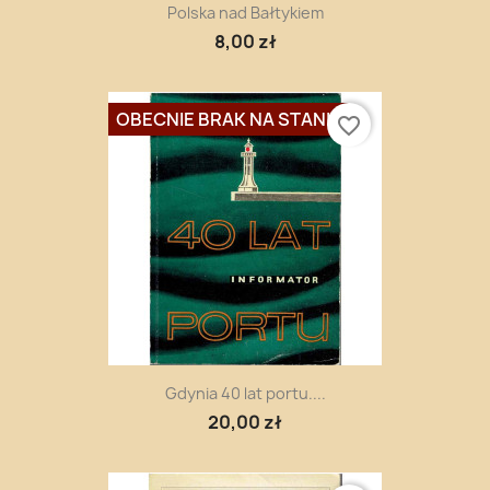
Polska nad Bałtykiem
8,00 zł
OBECNIE BRAK NA STANIE
favorite_border
Gdynia 40 lat portu....
20,00 zł