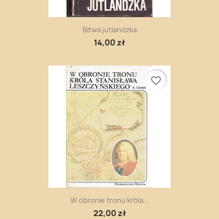
Bitwa jutlandzka
14,00 zł
favorite_border
W obronie tronu króla...
22,00 zł