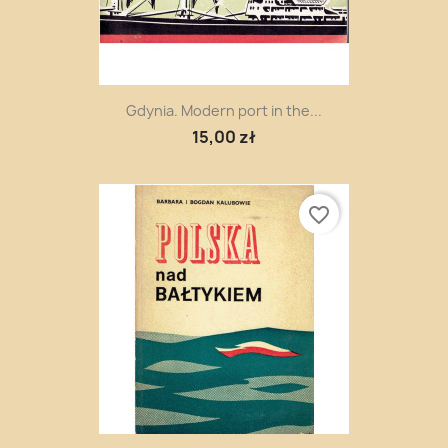
Gdynia. Modern port in the...
15,00 zł
favorite_border