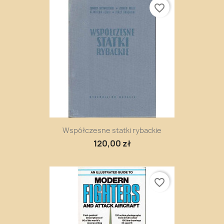
favorite_border
Współczesne statki rybackie
120,00 zł
favorite_border