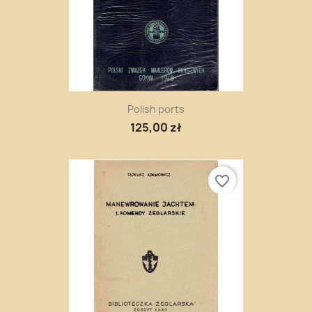
Polish ports
125,00 zł
favorite_border