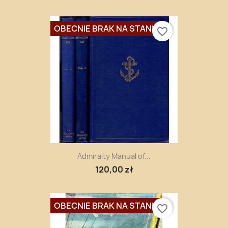
OBECNIE BRAK NA STANIE
favorite_border
Admiralty Manual of...
120,00 zł
OBECNIE BRAK NA STANIE
favorite_border