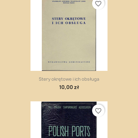
favorite_border
Stery okrętowe i ich obsługa
10,00 zł
favorite_border