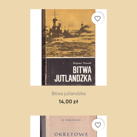
favorite_border
Bitwa jutlandzka
14,00 zł
favorite_border