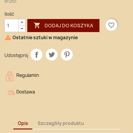
Brutto
Ilość

favorite_border
DODAJ DO KOSZYKA

Ostatnie sztuki w magazynie
Udostępnij
Regulamin
Dostawa
Opis
Szczegóły produktu