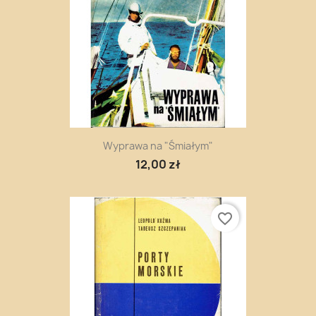
Wyprawa na "Śmiałym"
12,00 zł
favorite_border