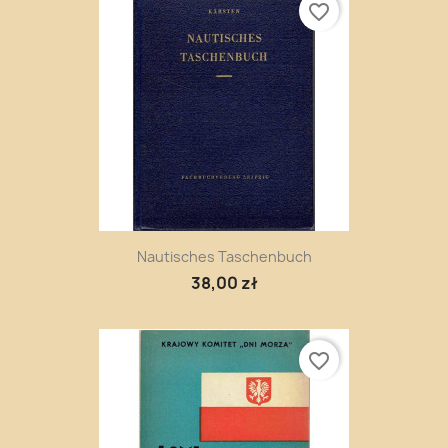
favorite_border
Nautisches Taschenbuch
38,00 zł
favorite_border