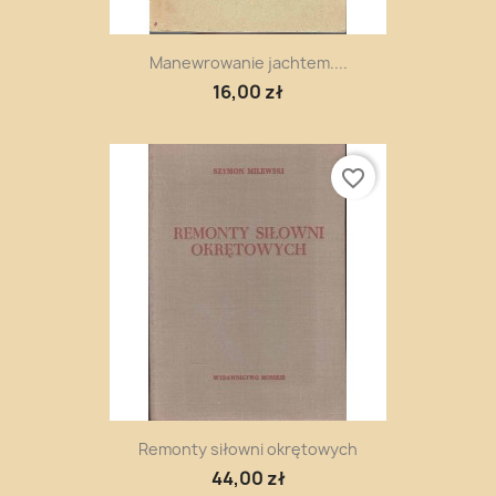
Manewrowanie jachtem....
16,00 zł
favorite_border
Remonty siłowni okrętowych
44,00 zł