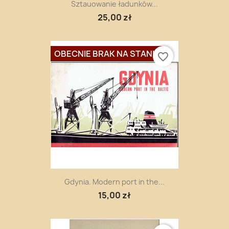
Sztauowanie ładunków...
25,00 zł
OBECNIE BRAK NA STANIE
favorite_border
Gdynia. Modern port in the...
15,00 zł