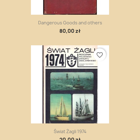
Dangerous Goods and others
80,00 zł
favorite_border
Świat Żagli 1974
20,00 zł