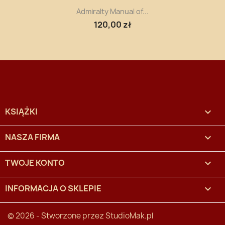
Admiralty Manual of...
120,00 zł
KSIĄŻKI

NASZA FIRMA

TWOJE KONTO

INFORMACJA O SKLEPIE
keyboard_arrow_down
© 2026 - Stworzone przez
StudioMak.pl