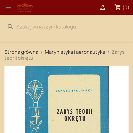
shopping_cart


(0)
search
Strona główna
Marynistyka i aeronautyka
Zarys
teorii okrętu