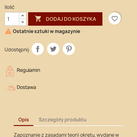
Ilość

favorite_border
DODAJ DO KOSZYKA

Ostatnie sztuki w magazynie
Udostępnij
Regulamin
Dostawa
Opis
Szczegóły produktu
Zapoznanie z zasadami teorii okrętu, wydane w