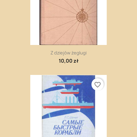
Z dziejów żeglugi
10,00 zł
favorite_border