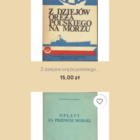
Z dziejów oręża polskiego...
15,00 zł
favorite_border