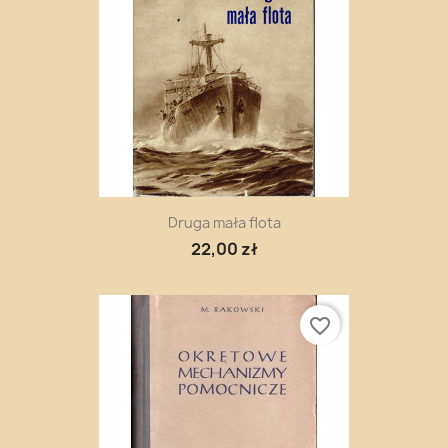
Druga mała flota
22,00 zł
favorite_border