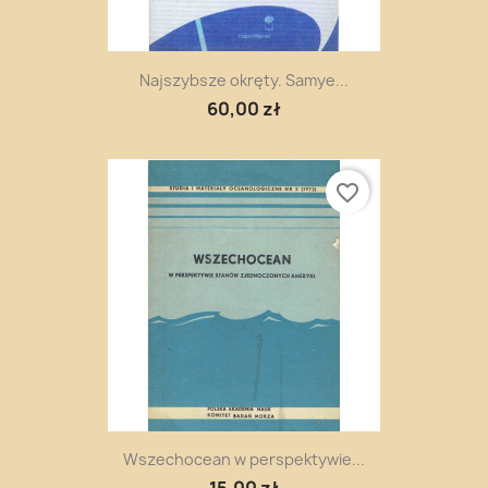
Najszybsze okręty. Samye...
60,00 zł
favorite_border
Wszechocean w perspektywie...
15,00 zł