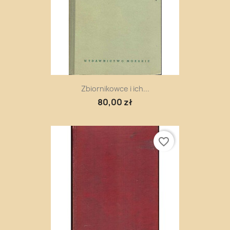
Zbiornikowce i ich...
80,00 zł
favorite_border