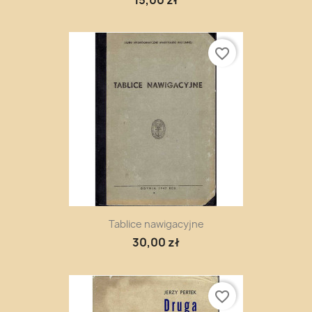
favorite_border
Tablice nawigacyjne
30,00 zł
favorite_border