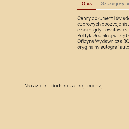
Opis
Szczegóły p
Cenny dokument i świade
czołowych opozycjonist
czasie, gdy powstawała n
Polityki Socjalnej w rzą
Oficyna Wydawnicza BGW,
oryginalny autograf aut
Na razie nie dodano żadnej recenzji.