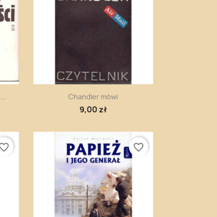
Szybki podgląd

..
Chandler mówi
9,00 zł
vorite_border
favorite_border