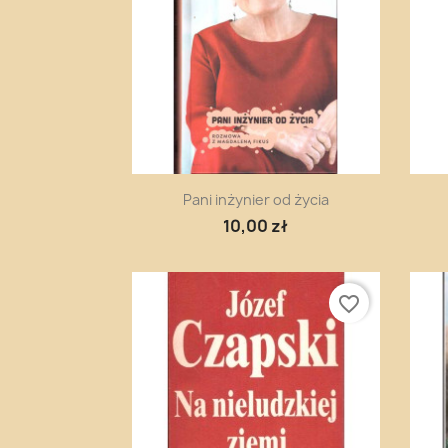
Szybki podgląd

Pani inżynier od życia
10,00 zł
favorite_border