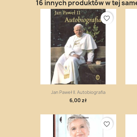
16 innych produktów w tej same
favorite_border
Szybki podgląd

Jan Paweł II. Autobiografia
6,00 zł
favorite_border