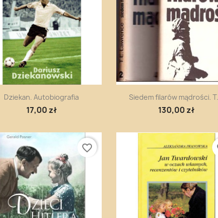
Szybki podgląd
Szybki podgląd


Dziekan. Autobiografia
Siedem filarów mądrości. T..
17,00 zł
130,00 zł
favorite_border
fa