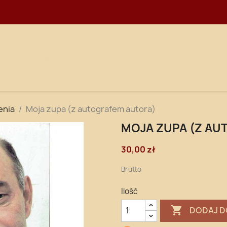
WNA
DOSTAWA
enia
Moja zupa (z autografem autora)
MOJA ZUPA (Z AU
30,00 zł
Brutto
Ilość

DODAJ D