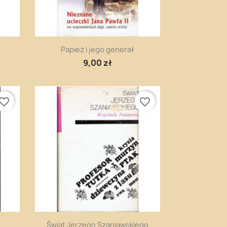
Szybki podgląd

Papież i jego generał
9,00 zł
vorite_border
favorite_border
Szybki podgląd

Świat Jerzego Szaniawskiego