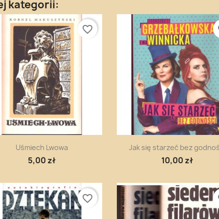
j kategorii:
favorite_border
fa
Szybki podgląd
Szybki podgląd


Uśmiech Lwowa
Jak się starzeć bez godnoś
5,00 zł
10,00 zł
favorite_border
fa