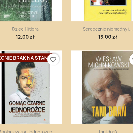
Szybki podgląd
Szybki podgląd


Dzieci Hitlera
Serdecznie niemodny i...
12,00 zł
15,00 zł
CNIE BRAK NA STANIE
favorite_border
fa
Szybki podgląd
Szybki podgląd


Goniąc czarne jednorożce
Tani drań