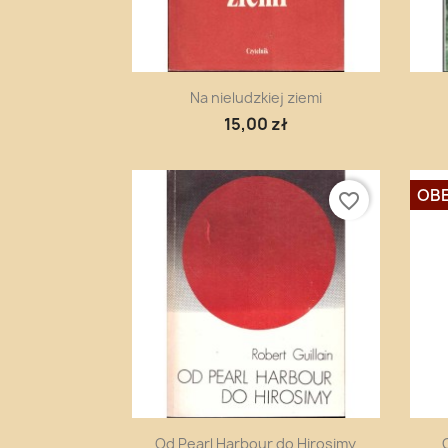
Szybki podgląd

Na nieludzkiej ziemi
15,00 zł
OBE
favorite_border
Szybki podgląd

Od Pearl Harbour do Hirosimy