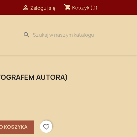
shopping_cart

Koszyk
(0)
Zaloguj się
search
TOGRAFEM AUTORA)
favorite_border
O KOSZYKA