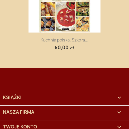
Kuchnia polska. Szkoła...
50,00 zł
KSIĄŻKI

NASZA FIRMA

TWOJE KONTO
