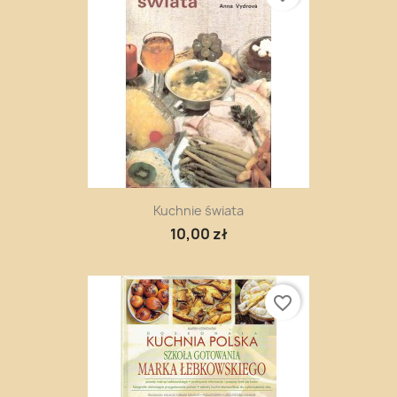
Kuchnie świata
10,00 zł
favorite_border