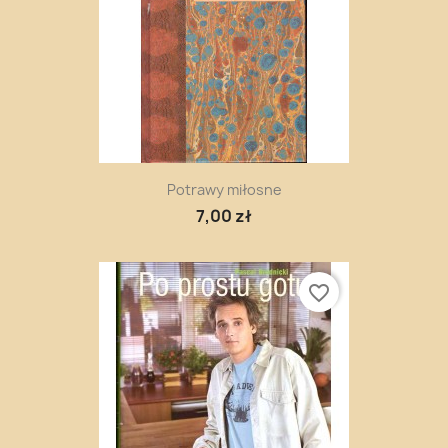
Potrawy miłosne
7,00 zł
favorite_border