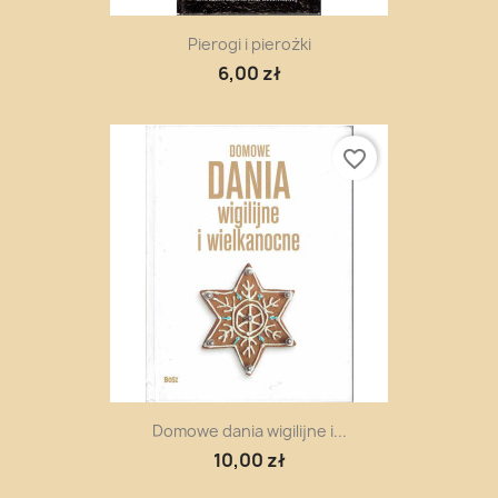
Pierogi i pierożki
6,00 zł
favorite_border
Domowe dania wigilijne i...
10,00 zł