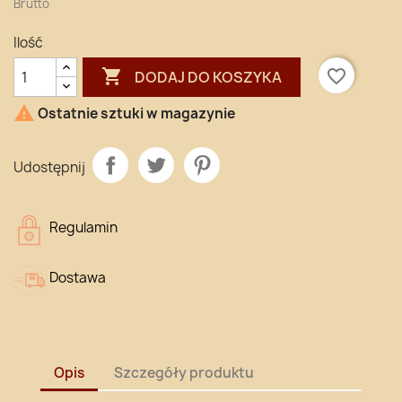
Brutto
Ilość

favorite_border
DODAJ DO KOSZYKA

Ostatnie sztuki w magazynie
Udostępnij
Regulamin
Dostawa
Opis
Szczegóły produktu