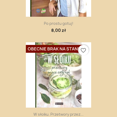
Po prostu gotuj!
8,00 zł
OBECNIE BRAK NA STANIE
favorite_border
W słoiku. Przetwory przez...