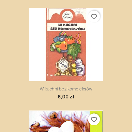
favorite_border
W kuchni bez kompleksów
8,00 zł
favorite_border