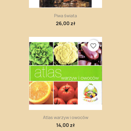
Piwa świata
26,00 zł
favorite_border
Atlas warzyw i owoców
14,00 zł