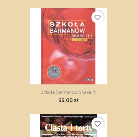
favorite_border
Szkoła Barmanów Shake it!
55,00 zł
favorite_border