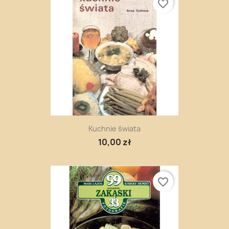
favorite_border
Kuchnie świata
10,00 zł
favorite_border