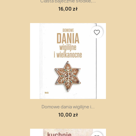
Ciasta bajecznie słodkie,...
16,00 zł
favorite_border
Domowe dania wigilijne i...
10,00 zł