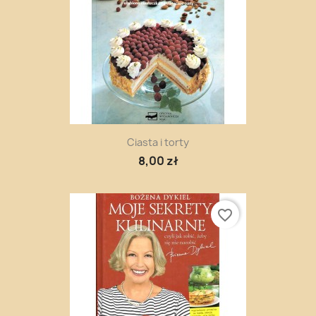
Ciasta i torty
8,00 zł
favorite_border