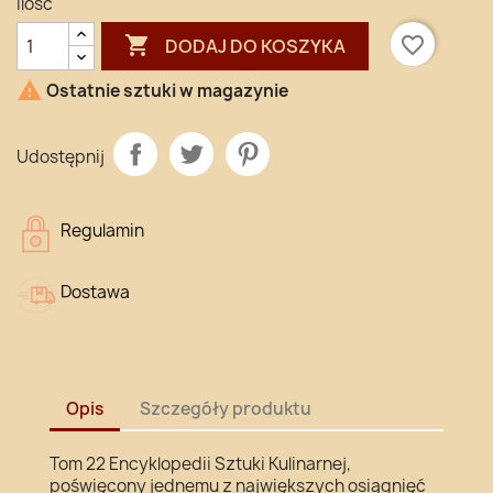
Ilość

favorite_border
DODAJ DO KOSZYKA

Ostatnie sztuki w magazynie
Udostępnij
Regulamin
Dostawa
Opis
Szczegóły produktu
Tom 22 Encyklopedii Sztuki Kulinarnej,
poświęcony jednemu z największych osiągnięć