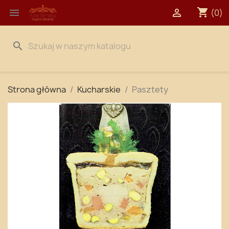
shopping_cart


(0)
search
Strona główna
Kucharskie
Pasztety