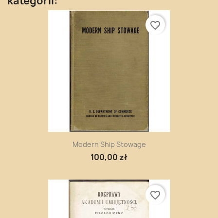
kategorii:
favorite_border
Modern Ship Stowage
100,00 zł
favorite_border