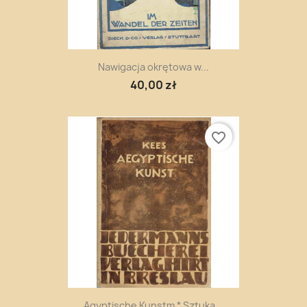
Nawigacja okrętowa w...
40,00 zł
favorite_border
Agyptische Kunstm * Sztuka...