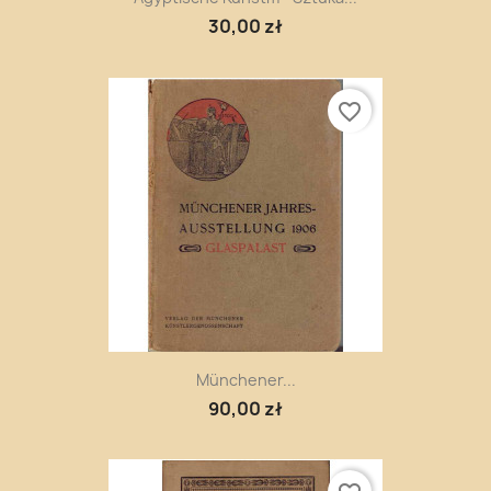
30,00 zł
favorite_border
Münchener...
90,00 zł