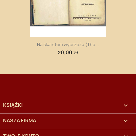
Na skalistem wybrzeżu (The...
20,00 zł
KSIĄŻKI

NASZA FIRMA
