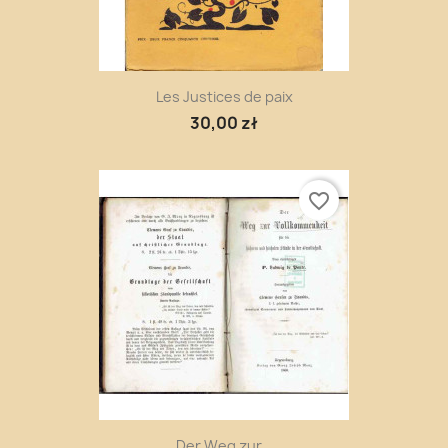
Les Justices de paix
30,00 zł
favorite_border
Der Weg zur...