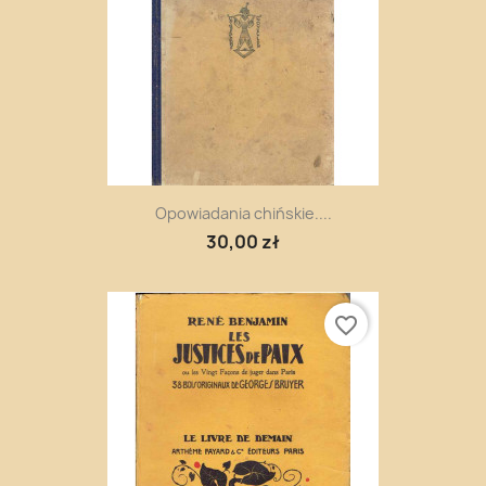
Opowiadania chińskie....
30,00 zł
favorite_border