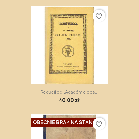
favorite_border
Recueil de L'Académie des...
40,00 zł
OBECNIE BRAK NA STANIE
favorite_border