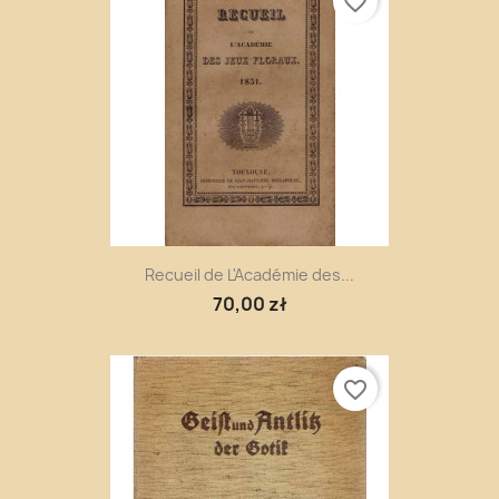
favorite_border
Recueil de L'Académie des...
70,00 zł
favorite_border