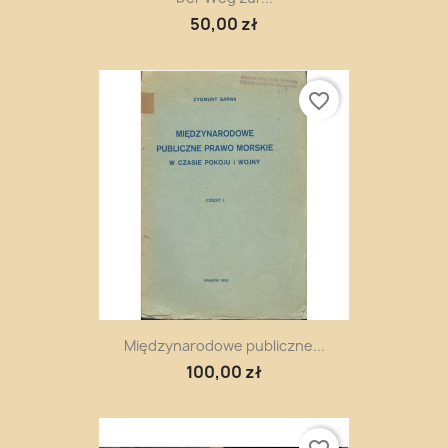
50,00 zł
favorite_border
Międzynarodowe publiczne...
100,00 zł