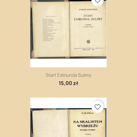
favorite_border
Start Edmunda Sulimy
15,00 zł
favorite_border