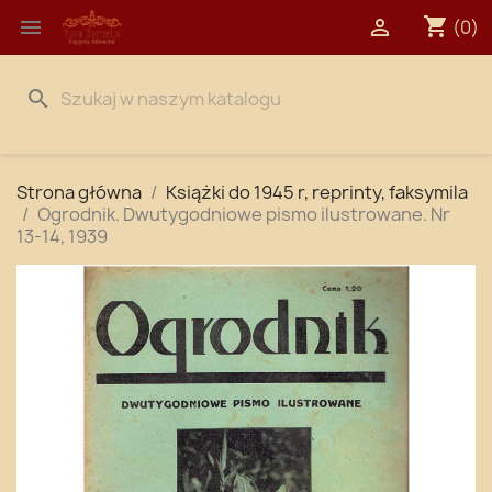
shopping_cart


(0)
search
Strona główna
Książki do 1945 r, reprinty, faksymila
Ogrodnik. Dwutygodniowe pismo ilustrowane. Nr
13-14, 1939