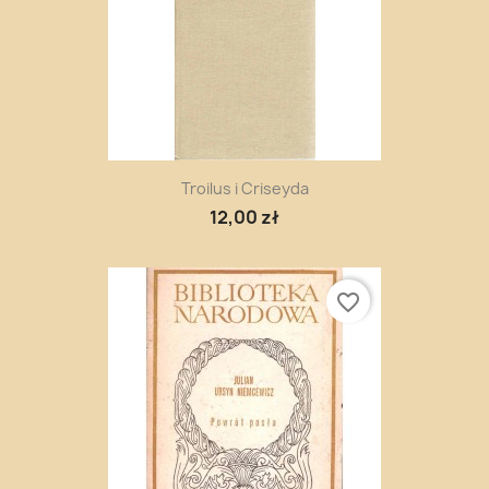
Troilus i Criseyda
12,00 zł
favorite_border