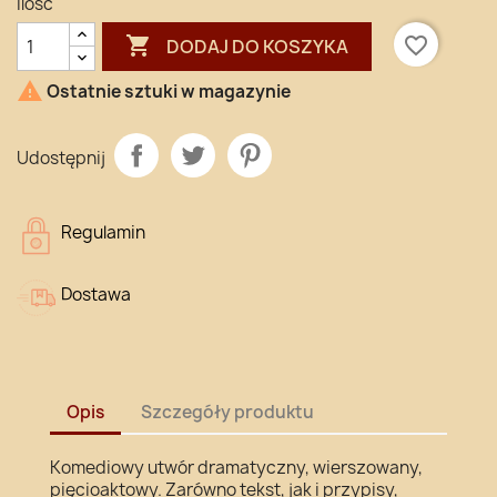
Ilość

favorite_border
DODAJ DO KOSZYKA

Ostatnie sztuki w magazynie
Udostępnij
Regulamin
Dostawa
Opis
Szczegóły produktu
Komediowy utwór dramatyczny, wierszowany,
pięcioaktowy. Zarówno tekst, jak i przypisy,