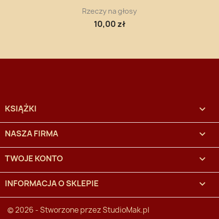
Rzeczy na głosy
10,00 zł
KSIĄŻKI

NASZA FIRMA

TWOJE KONTO

INFORMACJA O SKLEPIE
keyboard_arrow_down
© 2026 - Stworzone przez
StudioMak.pl