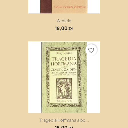
Wesele
18,00 zł
favorite_border
Tragedia Hoffmana albo...
15,00 zł