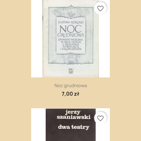
favorite_border
Noc grudniowa
7,00 zł
favorite_border