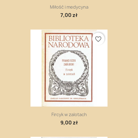
Miłość i medycyna
7,00 zł
favorite_border
Fircyk w zalotach
9,00 zł