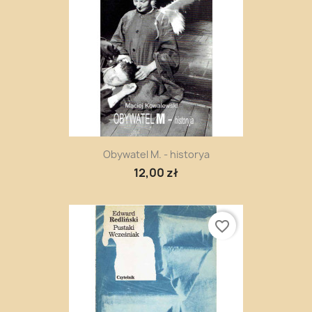
Obywatel M. - historya
12,00 zł
favorite_border