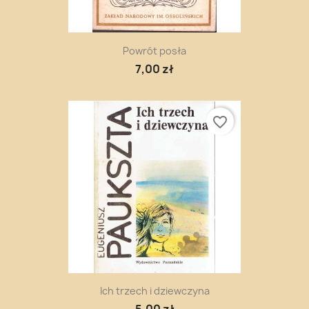
Powrót posła
7,00 zł
favorite_border
Ich trzech i dziewczyna
5,00 zł