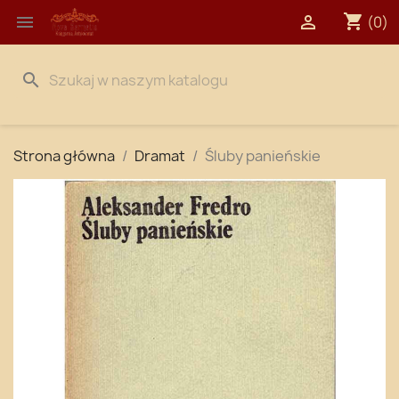
shopping_cart


(0)
search
Strona główna
Dramat
Śluby panieńskie