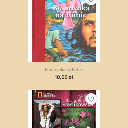
Blondynka na Kubie
10,00 zł
favorite_border