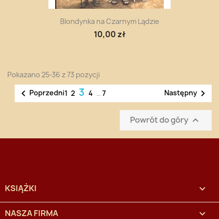
Blondynka na Czarnym Lądzie
10,00 zł
Pokazano 25-36 z 73 pozycji
3


Poprzedni
Następny
1
2
4
…
7
Powrót do góry

KSIĄŻKI

NASZA FIRMA
