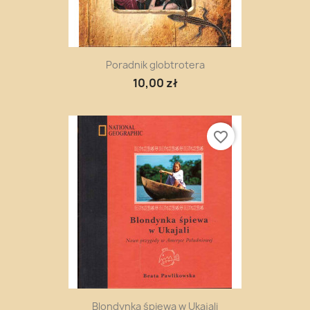
Poradnik globtrotera
10,00 zł
favorite_border
Blondynka śpiewa w Ukajali