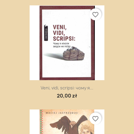
favorite_border
Veni, vidi, scripsi: чому я...
20,00 zł
favorite_border