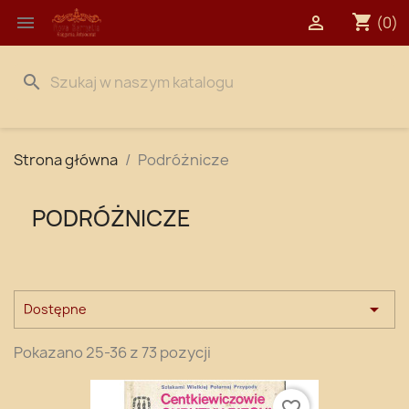
shopping_cart


(0)
search
Strona główna
Podróżnicze
PODRÓŻNICZE

Dostępne
Pokazano 25-36 z 73 pozycji
favorite_border