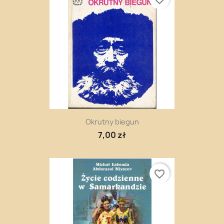
Okrutny biegun
7,00 zł
favorite_border