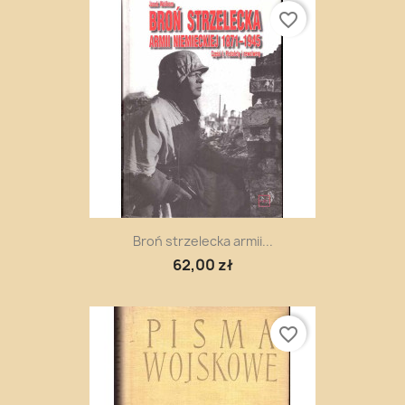
favorite_border
Broń strzelecka armii...
62,00 zł
favorite_border