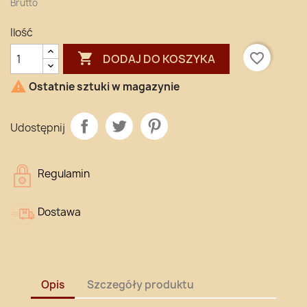
Brutto
Ilość

favorite_border
DODAJ DO KOSZYKA

Ostatnie sztuki w magazynie
Udostępnij
Regulamin
Dostawa
Opis
Szczegóły produktu