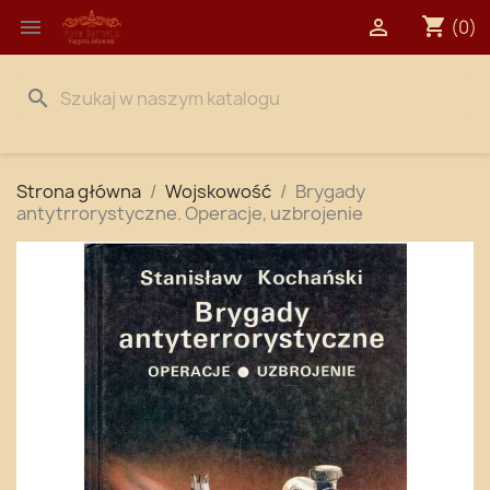
shopping_cart


(0)
search
Strona główna
Wojskowość
Brygady
antytrrorystyczne. Operacje, uzbrojenie