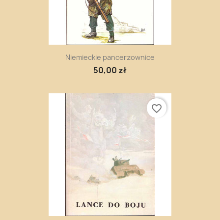
Niemieckie pancerzownice
50,00 zł
favorite_border