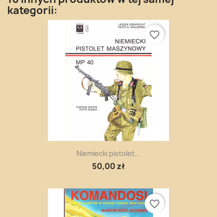
kategorii:
favorite_border
Niemiecki pistolet...
50,00 zł
favorite_border