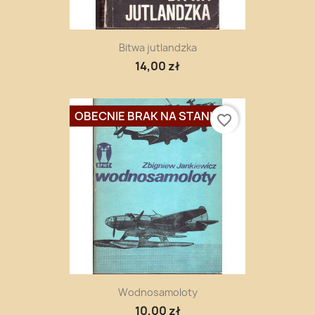
Bitwa jutlandzka
14,00 zł
OBECNIE BRAK NA STANIE
favorite_border
Wodnosamoloty
10,00 zł